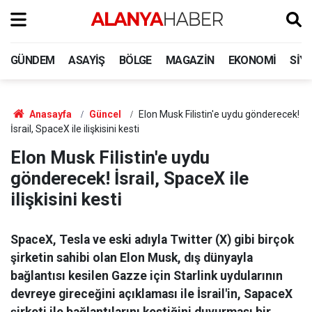
GÜNDEM
ASAYIŞ
BÖLGE
MAGAZIN
EKONOMI
SIY
Anasayfa
Güncel
Elon Musk Filistin'e uydu gönderecek!
İsrail, SpaceX ile ilişkisini kesti
Elon Musk Filistin'e uydu
gönderecek! İsrail, SpaceX ile
ilişkisini kesti
SpaceX, Tesla ve eski adıyla Twitter (X) gibi birçok
şirketin sahibi olan Elon Musk, dış dünyayla
bağlantısı kesilen Gazze için Starlink uydularının
devreye gireceğini açıklaması ile İsrail'in, SapaceX