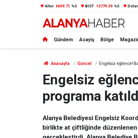
Altın
6659.71
BIST
13779.39
Dola
%0
%0
Gündem
Asayiş
Bölge
Magazi
Anasayfa
Güncel
Engelsiz eğlence! B
Engelsiz eğlen
programa katıld
Alanya Belediyesi Engelsiz Koord
birlikte at çiftliğinde düzenlene
gerçekleştirdi. Alanya Belediye