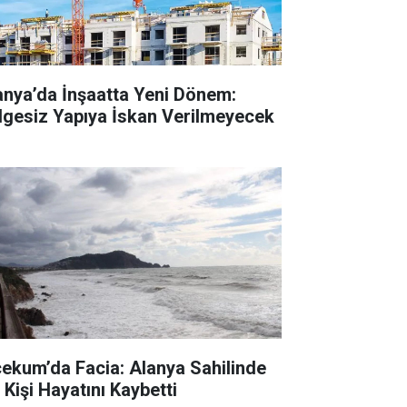
anya’da İnşaatta Yeni Dönem:
lgesiz Yapıya İskan Verilmeyecek
cekum’da Facia: Alanya Sahilinde
 Kişi Hayatını Kaybetti