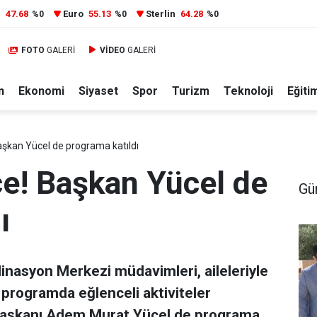
r
47.68
Euro
55.13
Sterlin
64.28
%0
%0
%0
FOTO
GALERİ
VİDEO
GALERİ
n
Ekonomi
Siyaset
Spor
Turizm
Teknoloji
Eğiti
aşkan Yücel de programa katıldı
ce! Başkan Yücel de
Gü
ı
inasyon Merkezi müdavimleri, aileleriyle
n programda eğlenceli aktiviteler
 Başkanı Adem Murat Yücel de programa