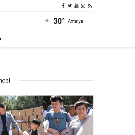
30°
Antalya
m
ncel