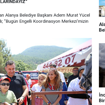
LARINDAYIZ”
 olan Alanya Belediye Başkanı Adem Murat Yücel
ndı; “Bugün Engelli Koordinasyon Merkezi’mizin
Al
Be
İn
Bir