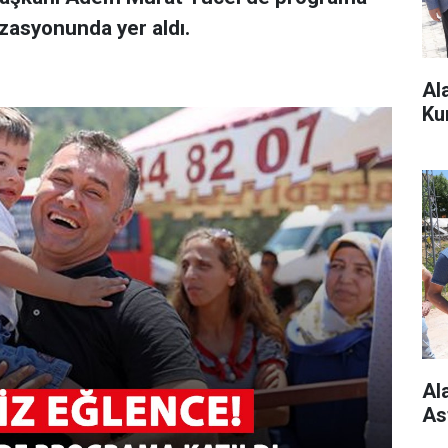
izasyonunda yer aldı.
Al
Ku
Al
As