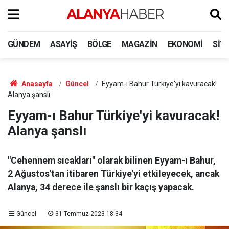
GÜNDEM
ASAYIŞ
BÖLGE
MAGAZIN
EKONOMI
SIY
Anasayfa
Güncel
Eyyam-ı Bahur Türkiye'yi kavuracak!
Alanya şanslı
Eyyam-ı Bahur Türkiye'yi kavuracak!
Alanya şanslı
"Cehennem sıcakları" olarak bilinen Eyyam-ı Bahur,
2 Ağustos'tan itibaren Türkiye'yi etkileyecek, ancak
Alanya, 34 derece ile şanslı bir kaçış yapacak.
Güncel
31 Temmuz 2023 18:34