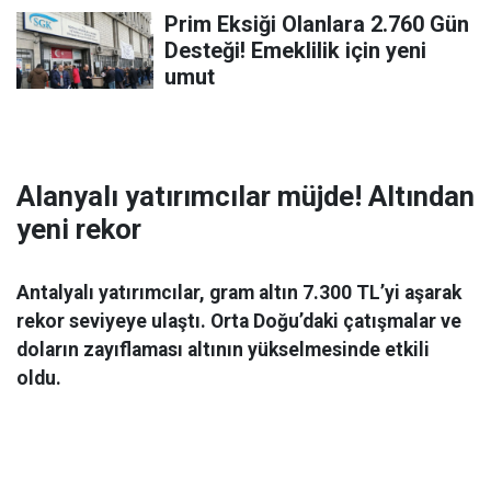
Prim Eksiği Olanlara 2.760 Gün
Desteği! Emeklilik için yeni
umut
Alanyalı yatırımcılar müjde! Altından
yeni rekor
Antalyalı yatırımcılar, gram altın 7.300 TL’yi aşarak
rekor seviyeye ulaştı. Orta Doğu’daki çatışmalar ve
doların zayıflaması altının yükselmesinde etkili
oldu.
Ekonomi
06 Mart 2026 08:44