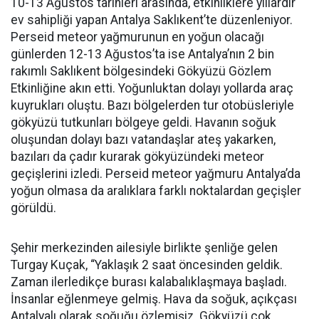
10-13 Ağustos tarihleri arasında, etkinliklere yıllardır
ev sahipliği yapan Antalya Saklıkent’te düzenleniyor.
Perseid meteor yağmurunun en yoğun olacağı
günlerden 12-13 Ağustos’ta ise Antalya’nın 2 bin
rakımlı Saklıkent bölgesindeki Gökyüzü Gözlem
Etkinliğine akın etti. Yoğunluktan dolayı yollarda araç
kuyrukları oluştu. Bazı bölgelerden tur otobüsleriyle
gökyüzü tutkunları bölgeye geldi. Havanın soğuk
oluşundan dolayı bazı vatandaşlar ateş yakarken,
bazıları da çadır kurarak gökyüzündeki meteor
geçişlerini izledi. Perseid meteor yağmuru Antalya’da
yoğun olmasa da aralıklara farklı noktalardan geçişler
görüldü.
Şehir merkezinden ailesiyle birlikte şenliğe gelen
Turgay Kuçak, “Yaklaşık 2 saat öncesinden geldik.
Zaman ilerledikçe burası kalabalıklaşmaya başladı.
İnsanlar eğlenmeye gelmiş. Hava da soğuk, açıkçası
Antalyalı olarak soğuğu özlemişiz. Gökyüzü çok