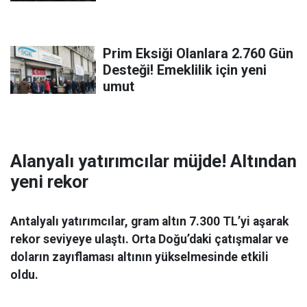
Prim Eksiği Olanlara 2.760 Gün
Desteği! Emeklilik için yeni
umut
Alanyalı yatırımcılar müjde! Altından
yeni rekor
Antalyalı yatırımcılar, gram altın 7.300 TL’yi aşarak
rekor seviyeye ulaştı. Orta Doğu’daki çatışmalar ve
doların zayıflaması altının yükselmesinde etkili
oldu.