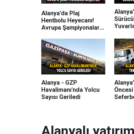
Alanya’
Alanya’da Plaj
Sürücü
Hentbolu Heyecanı!
Yuvarl
Avrupa Şampiyonaları
Başlıyor
Alanya - GZP
Alanya
Havalimanı'nda Yolcu
Öncesi
Sayısı Geriledi
Seferbe
Alanyalı yatırı