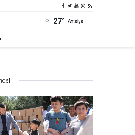
27°
Antalya
m
ncel