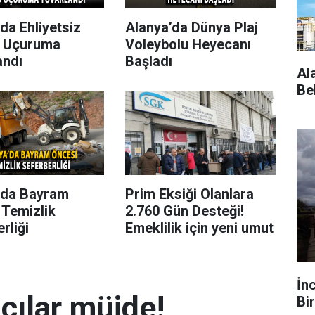
da Ehliyetsiz
Alanya’da Dünya Plaj
 Uçuruma
Voleybolu Heyecanı
andı
Başladı
Al
Be
’da Bayram
Prim Eksiği Olanlara
 Temizlik
2.760 Gün Desteği!
rliği
Emeklilik için yeni umut
İn
mcılar müjde!
Bir