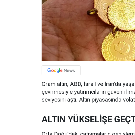
Gram altın, ABD, İsrail ve İran’da yaş
çevirmesiyle yatırımcıların güvenli l
seviyesini aştı. Altın piyasasında vola
ALTIN YÜKSELİŞE GEÇT
Orta Doğu’daki çatışmaların genişlemes