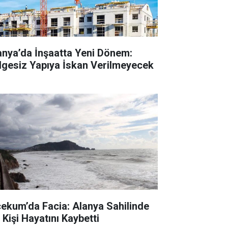
anya’da İnşaatta Yeni Dönem:
lgesiz Yapıya İskan Verilmeyecek
cekum’da Facia: Alanya Sahilinde
 Kişi Hayatını Kaybetti