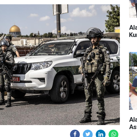
Al
Ku
Al
As