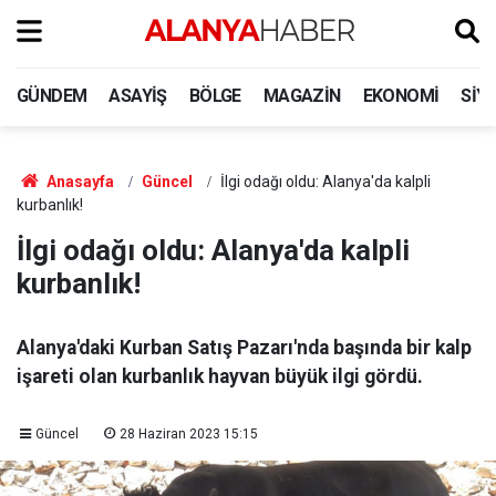
GÜNDEM
ASAYIŞ
BÖLGE
MAGAZIN
EKONOMI
SIY
Anasayfa
Güncel
İlgi odağı oldu: Alanya'da kalpli
kurbanlık!
İlgi odağı oldu: Alanya'da kalpli
kurbanlık!
Alanya'daki Kurban Satış Pazarı'nda başında bir kalp
işareti olan kurbanlık hayvan büyük ilgi gördü.
Güncel
28 Haziran 2023 15:15