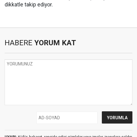
dikkatle takip ediyor.
HABERE
YORUM KAT
UYARI:
Küfür, hakaret, rencide edici cümleler veya imalar, inançlara saldırı