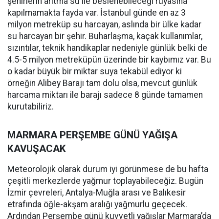
şehirlerin arıtma su ile beslenebileceği rüyasına
kapılmamakta fayda var. İstanbul günde en az 3
milyon metreküp su harcayan, aslında bir ülke kadar
su harcayan bir şehir. Buharlaşma, kaçak kullanımlar,
sızıntılar, teknik handikaplar nedeniyle günlük belki de
4.5-5 milyon metreküpün üzerinde bir kaybımız var. Bu
o kadar büyük bir miktar suya tekabül ediyor ki
örneğin Alibey Barajı tam dolu olsa, mevcut günlük
harcama miktarı ile barajı sadece 8 günde tamamen
kurutabiliriz.
MARMARA PERŞEMBE GÜNÜ YAĞIŞA
KAVUŞACAK
Meteorolojik olarak durum iyi görünmese de bu hafta
çeşitli merkezlerde yağmur toplayabileceğiz. Bugün
İzmir çevreleri, Antalya-Muğla arası ve Balıkesir
etrafında öğle-akşam aralığı yağmurlu geçecek.
Ardından Perşembe günü kuvvetli yağışlar Marmara’da