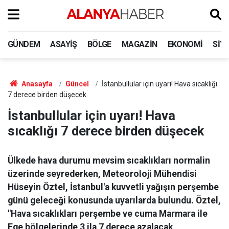
GÜNDEM
ASAYIŞ
BÖLGE
MAGAZIN
EKONOMI
SIY
Anasayfa
Güncel
İstanbullular için uyarı! Hava sıcaklığı
7 derece birden düşecek
İstanbullular için uyarı! Hava
sıcaklığı 7 derece birden düşecek
Ülkede hava durumu mevsim sıcaklıkları normalin
üzerinde seyrederken, Meteoroloji Mühendisi
Hüseyin Öztel, İstanbul'a kuvvetli yağışın perşembe
günü geleceği konusunda uyarılarda bulundu. Öztel,
"Hava sıcaklıkları perşembe ve cuma Marmara ile
Ege bölgelerinde 3 ila 7 derece azalacak,