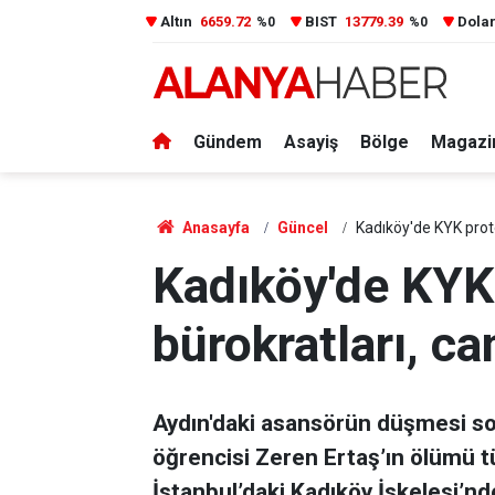
Altın
6659.72
BIST
13779.39
Dola
%0
%0
Gündem
Asayiş
Bölge
Magazi
Anasayfa
Güncel
Kadıköy'de KYK prot
Kadıköy'de KYK
bürokratları, c
Aydın'daki asansörün düşmesi so
öğrencisi Zeren Ertaş’ın ölümü tü
İstanbul’daki Kadıköy İskelesi’n