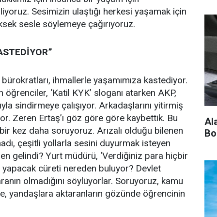
yoruz. Sesimizin ulaştığı herkesi yaşamak için
üksek sesle söylemeye çağırıyoruz.
KASTEDİYOR”
 bürokratları, ihmallerle yaşamımıza kastediyor.
 öğrenciler, ‘Katil KYK’ sloganı atarken AKP,
yla sindirmeye çalışıyor. Arkadaşlarını yitirmiş
yor. Zeren Ertaş’ı göz göre göre kaybettik. Bu
Al
 bir kez daha soruyoruz. Arızalı olduğu bilenen
Bo
dı, çeşitli yollarla sesini duyurmak isteyen
n gelindi? Yurt müdürü, ‘Verdiğiniz para hiçbir
a yapacak cüreti nereden buluyor? Devlet
ranın olmadığını söylüyorlar. Soruyoruz, kamu
ye, yandaşlara aktaranların gözünde öğrencinin