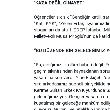
"KAZA DEĞİL CİNAYET"
Öğrenciler sık sık “Gençliğin katili, sa
“Katil KYK”, “Zeren Ertaş isyanımızdır
sloganları da attı. HEDEP İstanbul Mi
Milletvekili Musa Piroğlu’nun da katıl
“BU DÜZENDE BİR GELECEĞİMİZ Y
“Bu, aldığımız ilk ölüm haberi değil. 
geçim sıkıntısından kaynaklanan sorun
yaşamına son verdi. Yine Eskişehir’de
sıra arkadaşımız şüpheli bir şekilde h
Kerime Sultan Erkek KYK yurdunda S
geleceğimiz yok. Gençler yaşama umudu
kuşatılmış bir geleceğe mahkûm edili
ölüyoruz. Güvenli ve nitelikli barınma