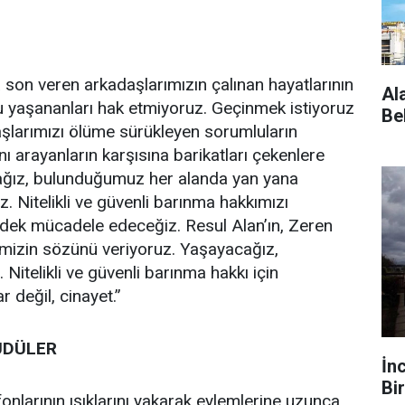
son veren arkadaşlarımızın çalınan hayatlarının
Al
u yaşananları hak etmiyoruz. Geçinmek istiyoruz
Be
şlarımızı ölüme sürükleyen sorumluların
nı arayanların karşısına barikatları çekenlere
ağız, bulunduğumuz her alanda yan yana
z. Nitelikli ve güvenli barınma hakkımızı
dek mücadele edeceğiz. Resul Alan’ın, Zeren
imizin sözünü veriyoruz. Yaşayacağız,
Nitelikli ve güvenli barınma hakkı için
r değil, cinayet.”
ÜDÜLER
İn
Bir
onlarının ışıklarını yakarak eylemlerine uzunca