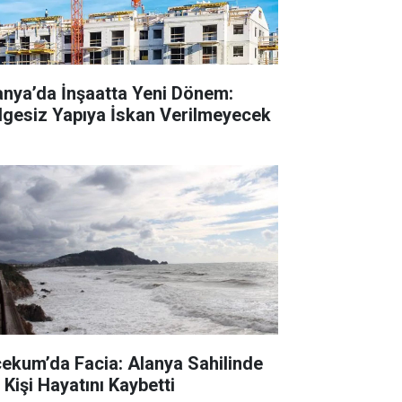
anya’da İnşaatta Yeni Dönem:
lgesiz Yapıya İskan Verilmeyecek
cekum’da Facia: Alanya Sahilinde
 Kişi Hayatını Kaybetti