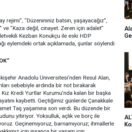
ray rejimi”, “Düzenininiz batsın, yaşayacağız”,
” ve “Kaza değil, cinayet. Zeren için adalet”
Al
Ge
lletvekili Kezban Konukçu ile eski HDP
dığı eylemdeki ortak açıklamada, şunlar söylendi:
OK”
Eskişehir Anadolu Üniversitesi’nden Resul Alan,
ları sebebiyle ardında bir not bırakarak
 Kız Kredi Yurtlar Kurumu’nda kalan bir başka
ayatını kaybetti. Geçtiğimiz günlerde Çanakkale
amet Taş yaşamına son verdi. Bu düzende bir
nu yitiriyor. Yoksulluk, açlık ve borç ile
AL
yoruz. Geçinemiyoruz, barnamıyoruz; ihmallerle
Ko
 hakkımız için insanca bir yaşam için