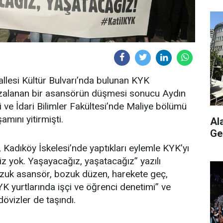
allesi Kültür Bulvarı’nda bulunan KYK
ızalanan bir asansörün düşmesi sonucu Aydın
 ve İdari Bilimler Fakültesi’nde Maliye bölümü
mını yitirmişti.
Al
Ge
 Kadıköy İskelesi’nde yaptıkları eylemle KYK’yı
z yok. Yaşayacağız, yaşatacağız” yazılı
Bozuk asansör, bozuk düzen, harekete geç,
YK yurtlarında işçi ve öğrenci denetimi” ve
dövizler de taşındı.