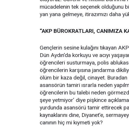
mücadelenin tek seçenek olduğunu bili
yan yana gelmeye, itirazımızı daha y
“AKP BÜROKRATLARI, CANIMIZA 
Gençlerin sesine kulağını tıkayan AKP
Dün Aydın’da korkuyu ve acıyı yaşayan
öğrencileri susturmaya, polis ablukası
öğrencilerin karşısına jandarma dikili
ölüm bir kaza değil, cinayet. Buradan
asansörün tamiri ısrarla neden yapılma
öğrencilerin bu talebi neden görmezde
şeye yetmiyor’ diye pişkince açıklam
yurdunda asansörü tamir ettirecek pa
kaynaklarını dine, Diyanet’e, sermaye
canının hiç mi kıymeti yok?