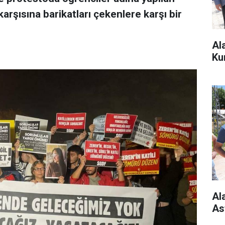
arşısına barikatları çekenlere karşı bir
Al
Ku
Al
As