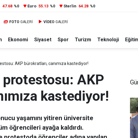
r
47.68
Euro
55.13
Sterlin
64.28
%0
%0
%0
FOTO
GALERİ
VİDEO
GALERİ
n
Ekonomi
Siyaset
Spor
Turizm
Teknoloji
Eğiti
estosu: AKP bürokratları, canımıza kastediyor!
 protestosu: AKP
Gü
anımıza kastediyor!
nucu yaşamını yitiren üniversite
m öğrencileri ayağa kaldırdı.
de protestoda öğrenciler adına yapılan