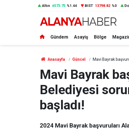
Altın
6573.75
BIST
13798.82
Do
%1.44
%0
Gündem
Asayiş
Bölge
Magazi
Anasayfa
Güncel
Mavi Bayrak başvuru
Mavi Bayrak ba
Belediyesi sor
başladı!
2024 Mavi Bayrak başvuruları Ala