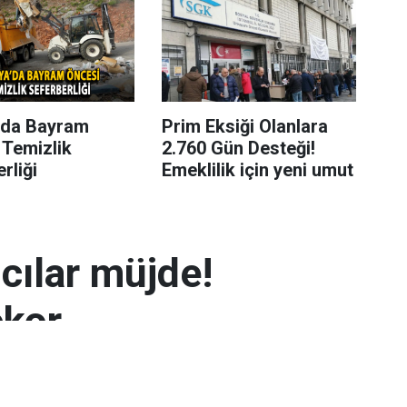
’da Bayram
Prim Eksiği Olanlara
 Temizlik
2.760 Gün Desteği!
rliği
Emeklilik için yeni umut
mcılar müjde!
ekor
 7.300 TL’yi aşarak rekor seviyeye ulaştı.