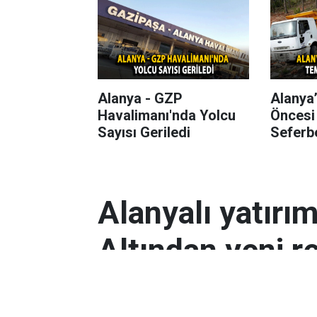
Alanya - GZP
Alanya
Havalimanı'nda Yolcu
Öncesi
Sayısı Geriledi
Seferbe
Alanyalı yatırı
Altından yeni r
Antalyalı yatırımcılar, gram altın