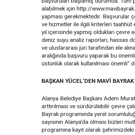
başvuruları başlamış durumda. Tüm pla
alabilmek için http://www.mavibayrak.
yapması gerekmektedir. Başvurular çe
ve hizmetler ile ilgili kriterleri taahhü
yıl içerisinde yapmış oldukları çevre eğ
deniz suyu analiz raporları, hassas do
ve uluslararası jüri tarafından ele alın
aralığında başvuru yaparak bu önemli s
üstünlük olarak kullanılması önemli” d
BAŞKAN YÜCEL’DEN MAVİ BAYRAK 
Alanya Belediye Başkanı Adem Murat Y
arttırılması ve sürdürülebilir çevre ç
Bayrak programında yerel sorumlulu
sayısının Alanya’da olması bizleri mut
programına kayıt olarak şehrimizdeki 