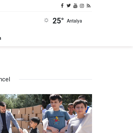
25°
Antalya
m
ncel