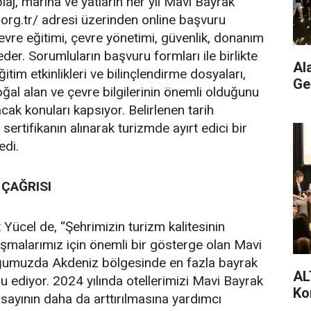
j, marina ve yatların her yıl Mavi Bayrak
org.tr/ adresi üzerinden online başvuru
vre eğitimi, çevre yönetimi, güvenlik, donanım
t eder. Sorumluların başvuru formları ile birlikte
Al
itim etkinlikleri ve bilinçlendirme dosyaları,
Ge
ğal alan ve çevre bilgilerinin önemli olduğunu
acak konuları kapsıyor. Belirlenen tarih
ertifikanın alınarak turizmde ayırt edici bir
edi.
ÇAĞRISI
ücel de, “Şehrimizin turizm kalitesinin
alışmalarımız için önemli bir gösterge olan Mavi
ğumuzda Akdeniz bölgesinde en fazla bayrak
AL
lu ediyor. 2024 yılında otellerimizi Mavi Bayrak
Ko
sayının daha da arttırılmasına yardımcı