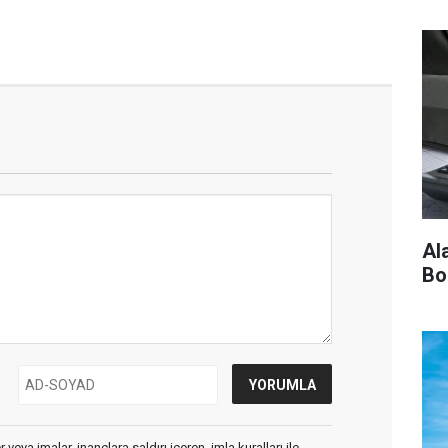
Al
Bo
veya imalar, inançlara saldırı içeren, imla kuralları ile