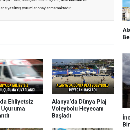
flerle yazılmış yorumlar onaylanmamaktadır.
Al
Be
da Ehliyetsiz
Alanya’da Dünya Plaj
 Uçuruma
Voleybolu Heyecanı
andı
Başladı
İn
Bir