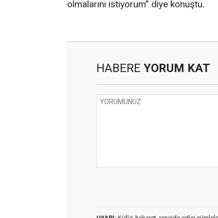
olmalarını istiyorum” diye konuştu.
HABERE
YORUM KAT
UYARI:
Küfür, hakaret, rencide edici cümleler 