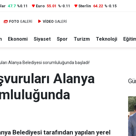
lar
47.7
Euro
55.01
Sterlin
64.22
%0.11
%-0.11
%-0.15
FOTO
GALERİ
VİDEO
GALERİ
n
Ekonomi
Siyaset
Spor
Turizm
Teknoloji
Eğiti
ları Alanya Belediyesi sorumluluğunda başladı!
şvuruları Alanya
Gü
umluluğunda
nya Belediyesi tarafından yapılan yerel