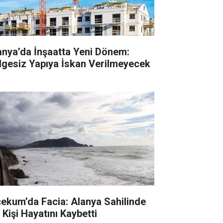
anya’da İnşaatta Yeni Dönem:
lgesiz Yapıya İskan Verilmeyecek
cekum’da Facia: Alanya Sahilinde
 Kişi Hayatını Kaybetti