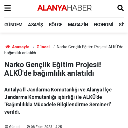
GÜNDEM
ASAYIŞ
BÖLGE
MAGAZIN
EKONOMI
SIY
Anasayfa
Güncel
Narko Gençlik Eğitim Projesi! ALKÜ'de
bağımlılık anlatıldı
Narko Gençlik Eğitim Projesi!
ALKÜ'de bağımlılık anlatıldı
Antalya İl Jandarma Komutanlığı ve Alanya İlçe
Jandarma Komutanlığı işbirliği ile ALKÜ’de
‘Bağımlılıkla Mücadele Bilgilendirme Semineri’
verildi.
Güncel
08 Ekim 2023 14:25