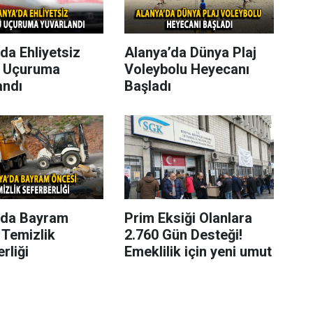
da Ehliyetsiz
Alanya’da Dünya Plaj
 Uçuruma
Voleybolu Heyecanı
andı
Başladı
’da Bayram
Prim Eksiği Olanlara
 Temizlik
2.760 Gün Desteği!
rliği
Emeklilik için yeni umut