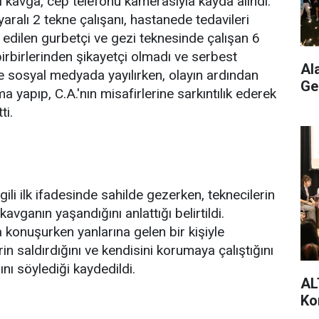
i kavga, cep telefonu kamerasıyla kayda alındı.
yaralı 2 tekne çalışanı, hastanede tedavileri
 edilen gurbetçi ve gezi teknesinde çalışan 6
birbirlerinden şikayetçi olmadı ve serbest
Al
e sosyal medyada yayılırken, olayın ardından
Ge
a yapıp, C.A.'nın misafirlerine sarkıntılık ederek
ti.
gili ilk ifadesinde sahilde gezerken, teknecilerin
avganın yaşandığını anlattığı belirtildi.
 konuşurken yanlarına gelen bir kişiyle
rin saldırdığını ve kendisini korumaya çalıştığını
ğını söylediği kaydedildi.
AL
Ko