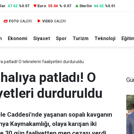
lar
47.62
Euro
55.04
Sterlin
64.02
%0.07
%-0.07
%0.01
FOTO
GALERİ
VİDEO
GALERİ
n
Ekonomi
Siyaset
Spor
Turizm
Teknoloji
Eğiti
a patladı! O teknelerin faaliyetleri durduruldu
halıya patladı! O
Gü
yetleri durduruldu
ele Caddesi'nde yaşanan sopalı kavganın
nya Kaymakamlığı, olaya karışan iki
e 30 gün faaliyetten men cezası verdi.