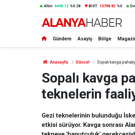
Altın
6498.12
BIST
13798.82
Do
%0.28
%0
Gündem
Asayiş
Bölge
Magazi
Anasayfa
Güncel
Sopalı kavga pahalıy
Sopalı kavga pa
teknelerin faali
Gezi teknelerinin bulunduğu İsk
etkisi sürüyor. Kavga sonrası Ala
tekneye 'hanutçuluk' gerekçesiyl