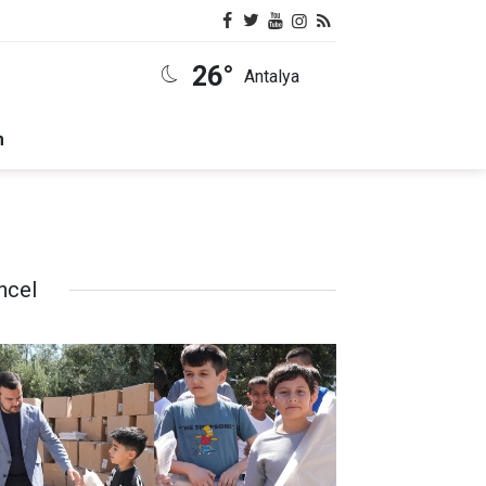
26°
Antalya
m
ncel