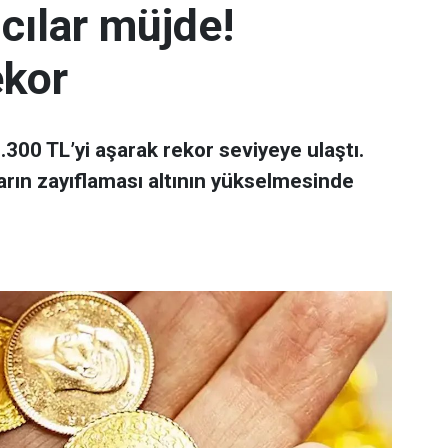
mcılar müjde!
ekor
 7.300 TL’yi aşarak rekor seviyeye ulaştı.
arın zayıflaması altının yükselmesinde