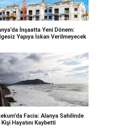
anya’da İnşaatta Yeni Dönem:
lgesiz Yapıya İskan Verilmeyecek
cekum’da Facia: Alanya Sahilinde
 Kişi Hayatını Kaybetti