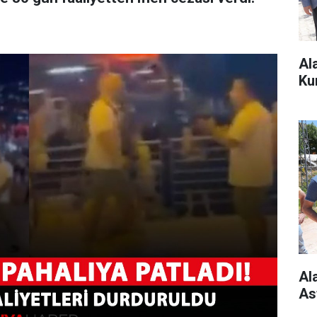
Al
Ku
Al
As