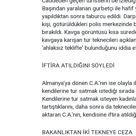
Caddeden geçen turistlerin de izlediğ
Başından yaralanan gurbetçi ile hafif 
yapıldıktan sonra taburcu edildi. Darp
kişi, götürüldükleri polis merkezinde 
bırakıldı. Kavga görüntüsü kısa süred
kavgaya karışan tur teknecileri açıklam
'ahlaksız teklifte' bulunduğunu iddia et
İFTİRA ATILDIĞINI SÖYLEDİ
Almanya'ya dönen C.A.'nın ise olayla il
kendilerine tur satmak istediği sırada k
Kendilerine tur satmak isteyen kadınla
tartıştıklarını, daha sonra da teknecile
aktaran C.A.'nın, kendisine iftira atıldı
BAKANLIKTAN İKİ TEKNEYE CEZA