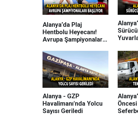
Alanya’
Alanya’da Plaj
Sürücü
Hentbolu Heyecanı!
Yuvarl
Avrupa Şampiyonaları
Başlıyor
Alanya - GZP
Alanya
Havalimanı'nda Yolcu
Öncesi
Sayısı Geriledi
Seferbe