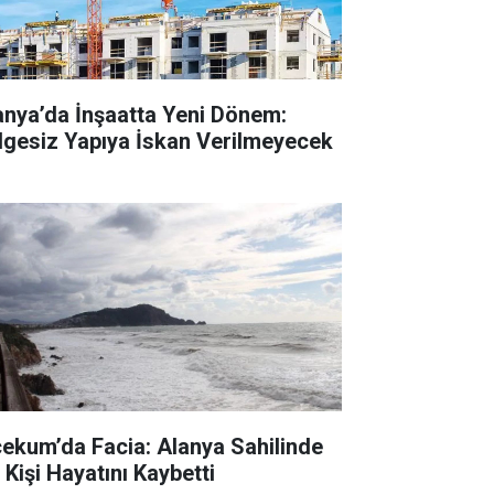
anya’da İnşaatta Yeni Dönem:
lgesiz Yapıya İskan Verilmeyecek
cekum’da Facia: Alanya Sahilinde
 Kişi Hayatını Kaybetti