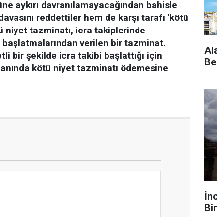
ne aykırı davranılamayacağından bahisle
 davasını reddettiler hem de karşı tarafı 'kötü
 niyet tazminatı, icra takiplerinde
ra başlatmalarından verilen bir tazminat.
Al
i bir şekilde icra takibi başlattığı için
Be
oranında kötü niyet tazminatı ödemesine
İn
Bir