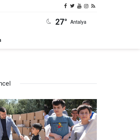
27°
Antalya
m
ncel