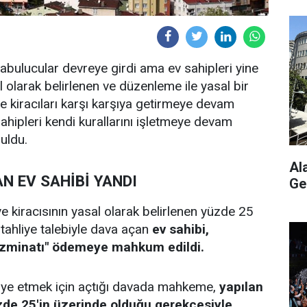
rabulucular devreye girdi ama ev sahipleri yine
 olarak belirlenen ve düzenleme ile yasal bir
 ve kiracıları karşı karşıya getirmeye devam
sahipleri kendi kurallarını işletmeye devam
uldu.
Al
N EV SAHİBİ YANDI
Ge
 kiracısının yasal olarak belirlenen yüzde 25
 tahliye talebiyle dava açan
ev sahibi,
azminatı" ödemeye mahkum edildi.
ahliye etmek için açtığı davada mahkeme,
yapılan
zde 25'in üzerinde olduğu gerekçesiyle