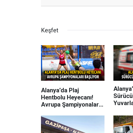
Keşfet
Alanya’
Alanya’da Plaj
Sürücü
Hentbolu Heyecanı!
Yuvarl
Avrupa Şampiyonaları
Başlıyor