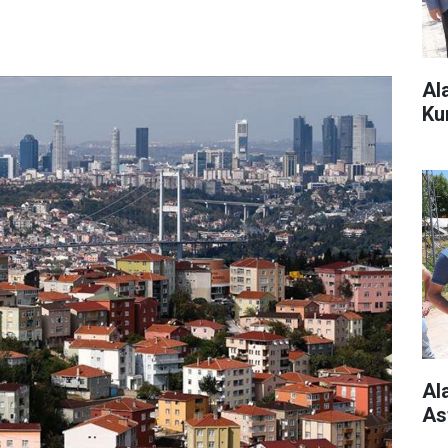
Al
Ku
Al
As