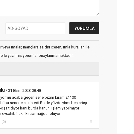
veya imalar, inançlara saldırı içeren, imla kuralları ile
flerle yazılmış yorumlar onaylanmamaktadır.
lu
/ 31 Ekim 2023 08:48
liyormu acaba geçen sene bizim kiramiz1100
bi bu senede altı istedi Bizde yüzde yirmi beş artışı
boşalt diyor hani burda kanuni işlem yapılmıyor
evsahibihakli kiracı mağdur oluyor
(0)