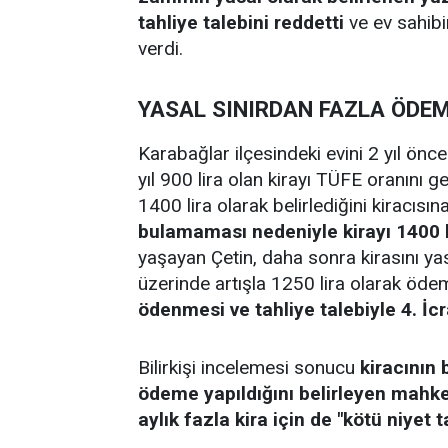
tahliye talebini reddetti
ve ev sahibi
verdi.
YASAL SINIRDAN FAZLA ÖDEM
Karabağlar ilçesindeki evini 2 yıl önc
yıl 900 lira olan kirayı TÜFE oranını 
1400 lira olarak belirlediğini kiracısına i
bulamaması nedeniyle kirayı 1400 li
yaşayan Çetin, daha sonra kirasını yas
üzerinde artışla 1250 lira olarak öd
ödenmesi ve tahliye talebiyle 4. 
Bilirkişi incelemesi sonucu
kiracının 
ödeme yapıldığını belirleyen mahkem
aylık fazla kira için de "kötü niyet