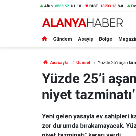
Altın
6568.52
BIST
13703.13
Do
%1.18
%0
Gündem
Asayiş
Bölge
Magazi
Anasayfa
Güncel
Yüzde 25’i aşan kira 
Yüzde 25’i aşan 
niyet tazminatı’
Yeni gelen yasayla ev sahipleri kaf
zor durumda bırakamayacak. Yüzde
niyet tazminatı" kararı verdi.