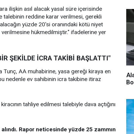
 ilişkin asıl alacak yasal süre içerisinde
 talebinin reddine karar verilmesi, gerekli
 alacağın yüzde 20'si oranındaki kötü niyet
 verilmesine hükmedilmiştir." ifadelerine yer
BİR ŞEKİLDE İCRA TAKİBİ BAŞLATTI"
fa Tunç, AA muhabirine, yasa gereği kiraya en
Al
u nedenle ev sahibinin icra takibine itiraz
Bo
ve kiracının tahliye edilmesi talebiyle dava açtığını
u alındı. Rapor neticesinde yüzde 25 zammın