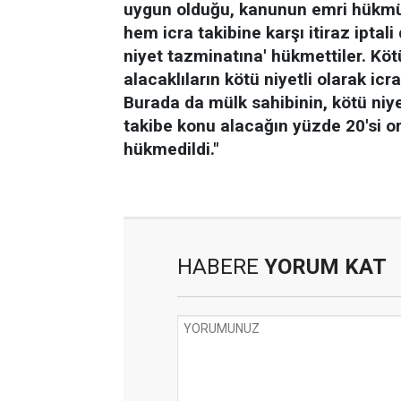
uygun olduğu, kanunun emri hükmü
hem icra takibine karşı itiraz iptali
niyet tazminatına' hükmettiler. Kötü
alacaklıların kötü niyetli olarak ic
Burada da mülk sahibinin, kötü niyetl
takibe konu alacağın yüzde 20'si 
hükmedildi."
HABERE
YORUM KAT