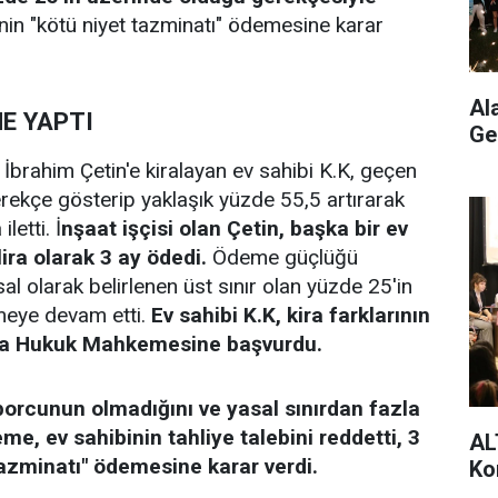
nin "kötü niyet tazminatı" ödemesine karar
Al
E YAPTI
Ge
e İbrahim Çetin'e kiralayan ev sahibi K.K, geçen
gerekçe gösterip yaklaşık yüzde 55,5 artırarak
letti. İ
nşaat işçisi olan Çetin, başka bir ev
ra olarak 3 ay ödedi.
Ödeme güçlüğü
al olarak belirlenen üst sınır olan yüzde 25'in
emeye devam etti.
Ev sahibi K.K, kira farklarının
İcra Hukuk Mahkemesine başvurdu.
borcunun olmadığını ve yasal sınırdan fazla
e, ev sahibinin tahliye talebini reddetti, 3
AL
 tazminatı" ödemesine karar verdi.
Ko