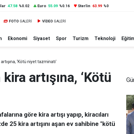
lar
47.58
Euro
55.09
Sterlin
63.99
%0.02
%0.16
%0
FOTO
GALERİ
VİDEO
GALERİ
n
Ekonomi
Siyaset
Spor
Turizm
Teknoloji
Eğiti
artışına, ‘Kötü niyet tazminatı’
kira artışına, ‘Kötü
Gü
alarına göre kira artışı yapıp, kiracıları
 25 kira artışını aşan ev sahibine "kötü