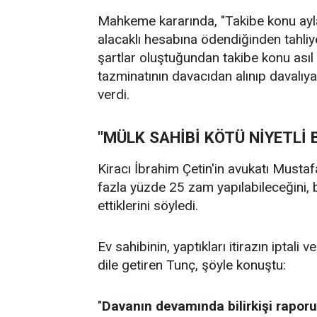
Mahkeme kararında, "Takibe konu aylara
alacaklı hesabına ödendiğinden tahliye
şartlar oluştuğundan takibe konu asıl
tazminatının davacıdan alınıp davalıya
verdi.
"MÜLK SAHİBİ KÖTÜ NİYETLİ 
Kiracı İbrahim Çetin'in avukatı Musta
fazla yüzde 25 zam yapılabileceğini, b
ettiklerini söyledi.
Ev sahibinin, yaptıkları itirazın iptali 
dile getiren Tunç, şöyle konuştu:
"
Davanın devamında bilirkişi rapor