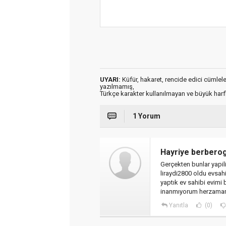
UYARI:
Küfür, hakaret, rencide edici cümleler 
yazılmamış,
Türkçe karakter kullanılmayan ve büyük har
1 Yorum
Hayriye berberog
Gerçekten bunlar yapi
liraydi2800 oldu evsahi
yaptık ev sahibi evimi 
inanmıyorum herzaman 
Yanıtla
(0)