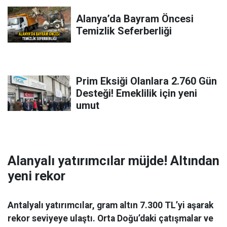
Alanya’da Bayram Öncesi
Temizlik Seferberliği
Prim Eksiği Olanlara 2.760 Gün
Desteği! Emeklilik için yeni
umut
Alanyalı yatırımcılar müjde! Altından
yeni rekor
Antalyalı yatırımcılar, gram altın 7.300 TL’yi aşarak
rekor seviyeye ulaştı. Orta Doğu’daki çatışmalar ve