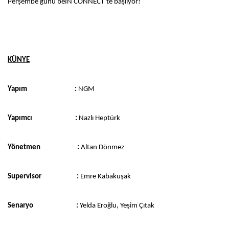
Perşembe günü beIN CONNECT’te başlıyor!
KÜNYE
Yapım :
NGM
Yapımcı :
Nazlı Heptürk
Yönetmen :
Altan Dönmez
Supervisor :
Emre Kabakuşak
Senaryo :
Yelda Eroğlu, Yeşim Çıtak