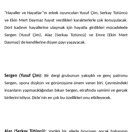
“Hayaller ve Hayatlar”ın erkek oyuncuları Yusuf Çim, Serkay Tütüncü
ve Ekin Mert Daymaz hayat verdikleri karakterlerle çok konuşulacak.
Dört kadının hayallerine ulaşmak için hayatla girdikleri mücadelede
Sergen (Yusuf Çim), Alaz (Serkay Tütüncü) ve Emre (Ekin Mert
Daymaz) de kendilerine düşen payı yaşayacak.
Sergen (Yusuf Çim):
Bir dergi grubunun yakışıklı ve genç patronu
Sergen, spora düşkün ve görünüşüne önem veren biri. Çevresindeki
insanların yapmacıklığından bıkan Sergen, etrafında samimi ve gerçek
birilerini istiyor. Dicle’nin en çok bu özellikleri onu etkileyecek.
Alaz (Serkay Tütüncü):
Varlıklı bir ailede büyüyen ancak babasının