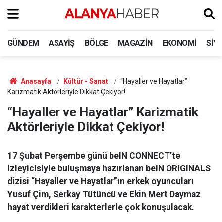
GÜNDEM
ASAYIŞ
BÖLGE
MAGAZIN
EKONOMI
SIY
Anasayfa
Kültür - Sanat
“Hayaller ve Hayatlar”
Karizmatik Aktörleriyle Dikkat Çekiyor!
“Hayaller ve Hayatlar” Karizmatik
Aktörleriyle Dikkat Çekiyor!
17 Şubat Perşembe günü beIN CONNECT’te
izleyicisiyle buluşmaya hazırlanan beIN ORIGINALS
dizisi “Hayaller ve Hayatlar”ın erkek oyuncuları
Yusuf Çim, Serkay Tütüncü ve Ekin Mert Daymaz
hayat verdikleri karakterlerle çok konuşulacak.