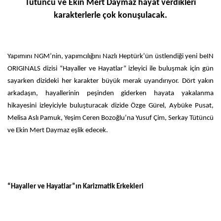
Tütüncü ve Ekin Mert Daymaz hayat verdikleri
karakterlerle çok konuşulacak.
Yapımını NGM’nin, yapımcılığını Nazlı Heptürk’ün üstlendiği yeni beIN
ORIGINALS dizisi “Hayaller ve Hayatlar” izleyici ile buluşmak için gün
sayarken dizideki her karakter büyük merak uyandırıyor. Dört yakın
arkadaşın, hayallerinin peşinden giderken hayata yakalanma
hikayesini izleyiciyle buluşturacak dizide Özge Gürel, Aybüke Pusat,
Melisa Aslı Pamuk, Yeşim Ceren Bozoğlu’na Yusuf Çim, Serkay Tütüncü
ve Ekin Mert Daymaz eşlik edecek.
“Hayaller ve Hayatlar”ın Karizmatik Erkekleri