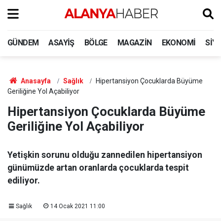
GÜNDEM
ASAYIŞ
BÖLGE
MAGAZIN
EKONOMI
SIY
Anasayfa
Sağlık
Hipertansiyon Çocuklarda Büyüme
Geriliğine Yol Açabiliyor
Hipertansiyon Çocuklarda Büyüme
Geriliğine Yol Açabiliyor
Yetişkin sorunu olduğu zannedilen hipertansiyon
günümüzde artan oranlarda çocuklarda tespit
ediliyor.
Sağlık
14 Ocak 2021 11:00