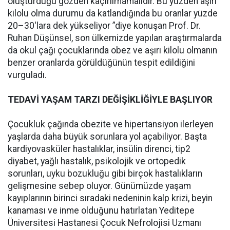
oluşturduğu gözden kaçırılmamalıdır. Bu yüzden aşırı
kilolu olma durumu da katlandığında bu oranlar yüzde
20–30'lara dek yükseliyor ”diye konuşan Prof. Dr.
Ruhan Düşünsel, son ülkemizde yapılan araştırmalarda
da okul çağı çocuklarında obez ve aşırı kilolu olmanın
benzer oranlarda görüldüğünün tespit edildiğini
vurguladı.
TEDAVİ YAŞAM TARZI DEĞİŞİKLİĞİYLE BAŞLIYOR
Çocukluk çağında obezite ve hipertansiyon ilerleyen
yaşlarda daha büyük sorunlara yol açabiliyor. Başta
kardiyovasküler hastalıklar, insülin direnci, tip2
diyabet, yağlı hastalık, psikolojik ve ortopedik
sorunları, uyku bozukluğu gibi birçok hastalıkların
gelişmesine sebep oluyor. Günümüzde yaşam
kayıplarının birinci sıradaki nedeninin kalp krizi, beyin
kanaması ve inme olduğunu hatırlatan Yeditepe
Üniversitesi Hastanesi Çocuk Nefrolojisi Uzmanı