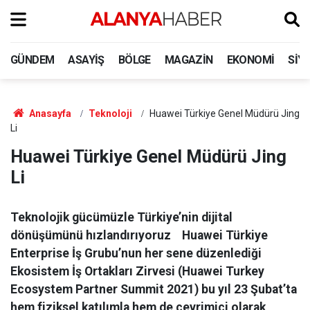
GÜNDEM
ASAYIŞ
BÖLGE
MAGAZIN
EKONOMI
SIY
Anasayfa
Teknoloji
Huawei Türkiye Genel Müdürü Jing
Li
Huawei Türkiye Genel Müdürü Jing
Li
Teknolojik gücümüzle Türkiye’nin dijital
dönüşümünü hızlandırıyoruz Huawei Türkiye
Enterprise İş Grubu’nun her sene düzenlediği
Ekosistem İş Ortakları Zirvesi (Huawei Turkey
Ecosystem Partner Summit 2021) bu yıl 23 Şubat’ta
hem fiziksel katılımla hem de çevrimiçi olarak