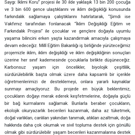
Saygı: İklimi Koru” projesi ile 30 ilde yaklaşık 13 bin 200 çocuğa
ve 3 bin 600 gence ulaştıklarını ve iklim değişikliği konusunda
farkındalık sağlamaya çalıştıklarını
hatırlatarak
, “Şimdi ise
Vakfımız tarafından fonlanacak “İklim Değişikliği Eğitim ve
Farkındalık Projesi” ile çocuklar ve gençlere doğayla uyumlu
yaşama bilincini erken yaşta kazandırmak amacıyla çalışmaya
devam edeceğiz. Millî Eğitim Bakanlığı iş birliğinde yürüteceğimiz
projemizle iklim, iklim değişikliği ve iklim değişikliğinin sonuçları
üzerine her sınıf kademesinde çocuklarla birlikte düşüneceğiz.
Karbonsuz yaşam için öncelikler, biyolojik çeşitlilik,
sürdürülebilirlik başta olmak üzere daha kapsamlı bir içerikle
öğretmenlerimizi de desteklemeyi, onlara yararlı kaynaklar
sunmayı amaçlıyoruz. Bu projede en büyük beklentimiz,
çocukların doğayı merak ederek keşfetmelerine, doğayla güçlü
bir bağ kurmalarını sağlamak. Bunlarla beraber çocukların,
ekolojik okuryazarlık becerileri kazanmak, daha az tüketmek,
doğal varlıkları, canlıları yakından tanımak, atıkları azaltmak, doğa
hakkında daha çok okumak ve sivil topluma destek için gönüllü
olmak gibi sürdürülebilir yaşam becerileri kazanmalarına destek