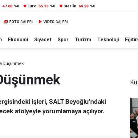
r
47.68
Euro
55.13
Sterlin
64.28
%0
%0
%0
FOTO
GALERİ
VİDEO
GALERİ
n
Ekonomi
Siyaset
Spor
Turizm
Teknoloji
Eğiti
ile Düşünmek
 Düşünmek
Kül
rgisindeki işleri, SALT Beyoğlu’ndaki
cek atölyeyle yorumlamaya açılıyor.