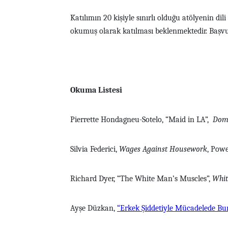
Katılımın 20 kişiyle sınırlı olduğu atölyenin dil
okumuş olarak katılması beklenmektedir. Başv
Okuma Listesi
Pierrette Hondagneu-Sotelo, “Maid in LA”,
Dome
Silvia Federici,
Wages Against Housework
, Powe
Richard Dyer, “The White Man’s Muscles”,
Whit
Ayşe Düzkan,
“Erkek Şiddetiyle Mücadelede B