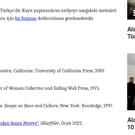
i Türkçe’dir. Kayıt yaptıranların atölyeye aşağıdaki metinleri
uru için
bu formun
doldurulması gerekmektedir.
Al
Tö
stica,
California: University of California Press, 2007.
r of Women Collective and Falling Wall Press, 1975.
e: Essays on Race and Culture
, New York: Routledge, 1997.
Al
undan Sonra Nereye”
,
5Harfliler
, Ocak 2022
.
10