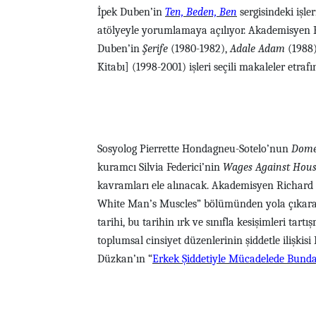
İpek Duben’in
Ten, Beden, Ben
sergisindeki işl
atölyeyle yorumlamaya açılıyor. Akademisyen
Duben’in
Şerife
(1980-1982),
Adale Adam
(1988
Kitabı] (1998-2001) işleri seçili makaleler etraf
Sosyolog Pierrette Hondagneu-Sotelo’nun
Dome
kuramcı Silvia Federici’nin
Wages Against Hou
kavramları ele alınacak. Akademisyen Richard
White Man’s Muscles” bölümünden yola çıkarak
tarihi, bu tarihin ırk ve sınıfla kesişimleri tart
toplumsal cinsiyet düzenlerinin şiddetle ilişkisi
Düzkan’ın “
Erkek Şiddetiyle Mücadelede Bund