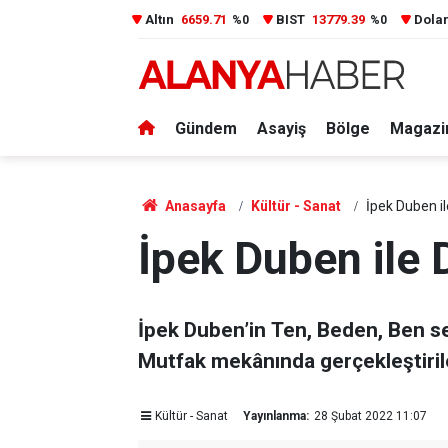
Altın
6659.71
BIST
13779.39
Dola
%0
%0
Gündem
Asayiş
Bölge
Magazi
Anasayfa
Kültür - Sanat
İpek Duben 
İpek Duben ile
İpek Duben’in Ten, Beden, Ben se
Mutfak mekânında gerçekleştirile
Kültür - Sanat
Yayınlanma:
28 Şubat 2022 11:07