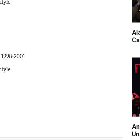
iyle.
Al
Ca
 1998-2001
iyle.
An
Un