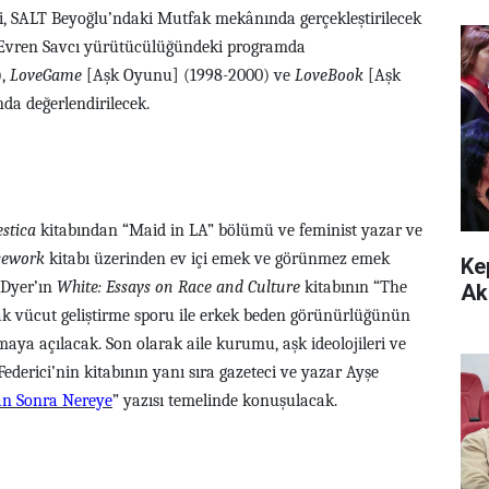
eri, SALT Beyoğlu’ndaki Mutfak mekânında gerçekleştirilecek
 Evren Savcı yürütücülüğündeki programda
),
LoveGame
[Aşk Oyunu] (1998-2000) ve
LoveBook
[Aşk
ında değerlendirilecek.
stica
kitabından “Maid in LA” bölümü ve feminist yazar ve
sework
kitabı üzerinden ev içi emek ve görünmez emek
Ke
 Dyer’ın
White: Essays on Race and Culture
kitabının “The
Ak
 vücut geliştirme sporu ile erkek beden görünürlüğünün
ışmaya açılacak. Son olarak aile kurumu, aşk ideolojileri ve
 Federici’nin kitabının yanı sıra gazeteci ve yazar Ayşe
an Sonra Nereye
” yazısı temelinde konuşulacak.