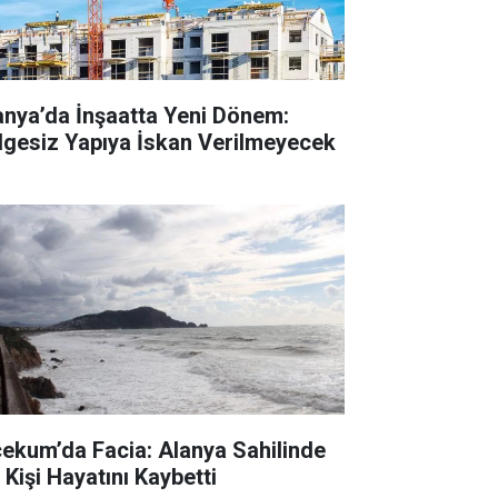
anya’da İnşaatta Yeni Dönem:
lgesiz Yapıya İskan Verilmeyecek
cekum’da Facia: Alanya Sahilinde
 Kişi Hayatını Kaybetti