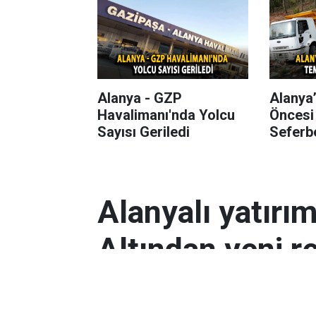
Alanya - GZP
Alanya
Havalimanı'nda Yolcu
Öncesi
Sayısı Geriledi
Seferbe
Alanyalı yatırı
Altından yeni r
Antalyalı yatırımcılar, gram altın