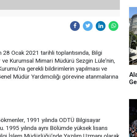
28 Ocak 2021 tarihli toplantısında, Bilgi
r ve Kurumsal Mimari Müdürü Sezgin Lüle'nin,
rumu'na gerekli bildirimlerin yapılması ve
Al
 Genel Müdür Yardımcılığı görevine atanmalarına
Ge
Gökmenler, 1991 yılında ODTÜ Bilgisayar
. 1995 yılında aynı Bölümde yüksek lisans
ilgi İşlem Müdürlüğü’nde Yazılım Uzmanı olarak