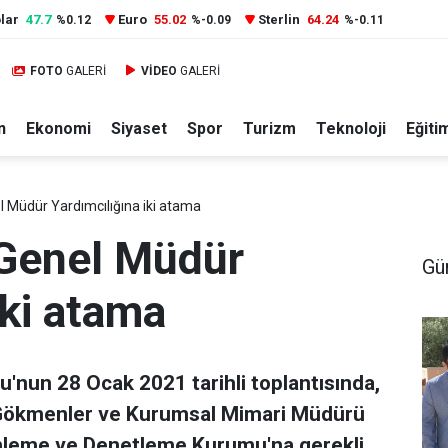
lar
47.7
Euro
55.02
Sterlin
64.24
%0.12
%-0.09
%-0.11
FOTO
GALERİ
VİDEO
GALERİ
n
Ekonomi
Siyaset
Spor
Turizm
Teknoloji
Eğiti
l Müdür Yardımcılığına iki atama
 Genel Müdür
Gü
iki atama
u'nun 28 Ocak 2021 tarihli toplantısında,
i Gökmenler ve Kurumsal Mimari Müdürü
enleme ve Denetleme Kurumu'na gerekli