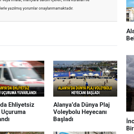
flerle yazılmış yorumlar onaylanmamaktadır.
Al
Be
da Ehliyetsiz
Alanya’da Dünya Plaj
 Uçuruma
Voleybolu Heyecanı
andı
Başladı
İn
Bir