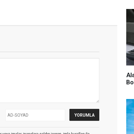
Al
Bo
veya imalar, inançlara saldırı içeren, imla kuralları ile