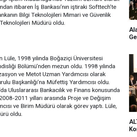
an itibaren İş Bankası’nın iştiraki Softtech’te
nkanın Bilgi Teknolojileri Mimari ve Güvenlik
Teknolojileri Müdürü oldu.
Al
Ge
 Lüle, 1998 yılında Boğaziçi Üniversitesi
disliği Bölümü’nden mezun oldu. 1998 yılında
asyon ve Metot Uzman Yardımcısı olarak
urulu Başkanlığı’na Müfettiş Yardımcısı oldu.
’da Uluslararası Bankacılık ve Finans konusunda
2008-2011 yılları arasında Proje ve Değişim
cısı ve Birim Müdürü olarak görev yaptı. Lüle,
ürü oldu.
AL
Ko