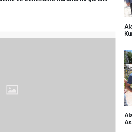
Al
Ku
Al
As