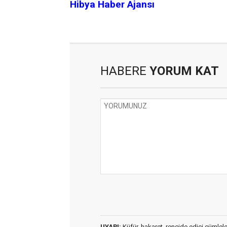
Hibya Haber Ajansı
HABERE
YORUM KAT
UYARI:
Küfür, hakaret, rencide edici cümleler 