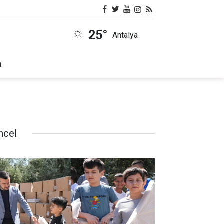
25°
Antalya
m
ncel