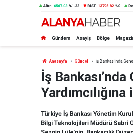
Altın
6567.03
BIST
13798.82
Do
%1.33
%0
Gündem
Asayiş
Bölge
Magazi
Anasayfa
Güncel
İş Bankası’nda Gene
İş Bankası’nda
Yardımcılığına 
Türkiye İş Bankası Yönetim Kurul
Bilgi Teknolojileri Müdürü Sabr
Sezgin Lüle'nin, Bankacılık Düz