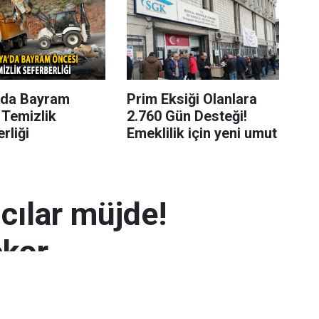
’da Bayram
Prim Eksiği Olanlara
 Temizlik
2.760 Gün Desteği!
rliği
Emeklilik için yeni umut
mcılar müjde!
ekor
 7.300 TL’yi aşarak rekor seviyeye ulaştı.