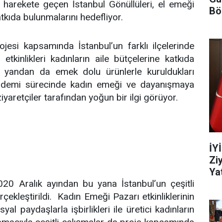
 harekete geçen İstanbul Gönüllüleri, el emeği
Bö
atkıda bulunmalarını hedefliyor.
jesi kapsamında İstanbul’un farklı ilçelerinde
tkinlikleri kadınların aile bütçelerine katkıda
 yandan da emek dolu ürünlerle kuruldukları
ndemi sürecinde kadın emeği ve dayanışmaya
iyaretçiler tarafından yoğun bir ilgi görüyor.
İY
Zi
Yat
0 Aralık ayından bu yana İstanbul’un çeşitli
çekleştirildi. Kadın Emeği Pazarı etkinliklerinin
yal paydaşlarla işbirlikleri ile üretici kadınların