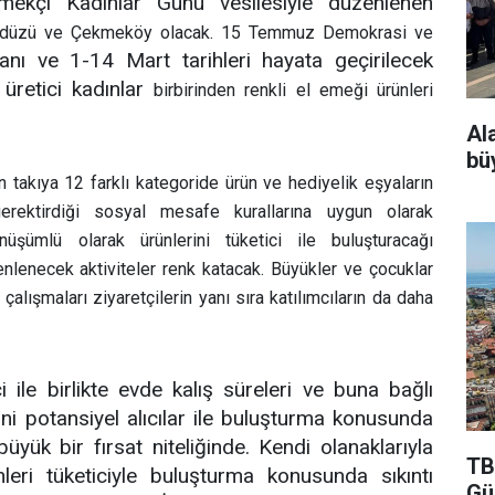
mekçi Kadınlar Günü vesilesiyle düzenlenen
kdüzü ve Çekmeköy olacak. 15 Temmuz Demokrasi ve
 ve 1-14 Mart tarihleri hayata geçirilecek
üretici kadınlar
birbirinden renkli el emeği ürünleri
Al
bü
 takıya 12 farklı kategoride ürün ve hediyelik eşyaların
erektirdiği sosyal mesafe kurallarına uygun olarak
üşümlü olarak ürünlerini tüketici ile buluşturacağı
enlenecek aktiviteler renk katacak. Büyükler ve çocuklar
alışmaları ziyaretçilerin yanı sıra katılımcıların da daha
ile birlikte evde kalış süreleri ve buna bağlı
ini potansiyel alıcılar ile buluşturma konusunda
büyük bir fırsat niteliğinde. Kendi olanaklarıyla
TB
leri tüketiciyle buluşturma konusunda sıkıntı
Gü