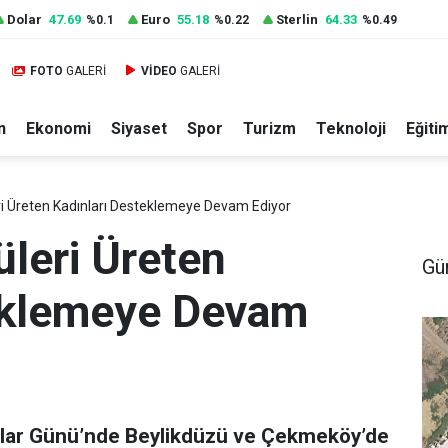
Dolar
47.69
Euro
55.18
Sterlin
64.33
%0.1
%0.22
%0.49
FOTO
GALERİ
VİDEO
GALERİ
n
Ekonomi
Siyaset
Spor
Turizm
Teknoloji
Eğiti
ri Üreten Kadınları Desteklemeye Devam Ediyor
üleri Üreten
Gü
eklemeye Devam
ınlar Günü’nde Beylikdüzü ve Çekmeköy’de