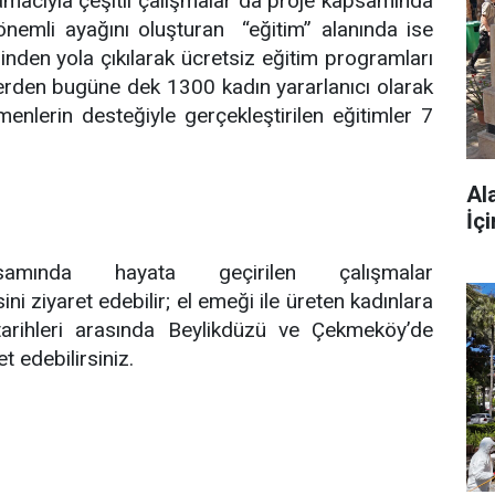
amacıyla çeşitli çalışmalar da proje kapsamında
 önemli ayağını oluşturan “eğitim” alanında ise
erinden yola çıkılarak ücretsiz eğitim programları
lerden bugüne dek 1300 kadın yararlanıcı olarak
enlerin desteğiyle gerçekleştirilen eğitimler 7
Al
İç
mında hayata geçirilen çalışmalar
ni ziyaret edebilir; el emeği ile üreten kadınlara
arihleri arasında Beylikdüzü ve Çekmeköy’de
t edebilirsiniz.