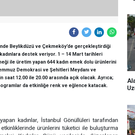
ü’nde Beylikdüzü ve Çekmeköy’de gerçekleştirdiği
 kadınlara destek veriyor. 1 – 14 Mart tarihleri
ği ile üretim yapan 644 kadın emek dolu ürünlerini
5 Temmuz Demokrasi ve Şehitleri Meydanı ve
saat 12.00 ile 20.00 arasında açık olacak. Ayrıca;
Al
programlar da etkinliğe renk ve eğlence katacak.
Uz
yapan kadınlar, İstanbul Gönüllüleri tarafından
tkinliklerinde ürünlerini tüketici ile buluşturma