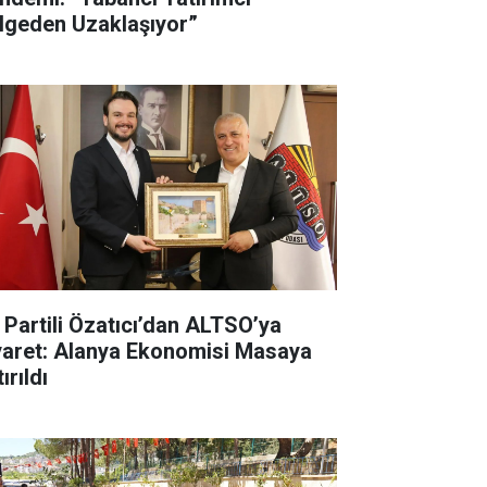
lgeden Uzaklaşıyor”
İ Partili Özatıcı’dan ALTSO’ya
yaret: Alanya Ekonomisi Masaya
ırıldı