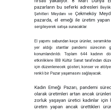
fırsatı yakalıyor. 8 Mart Dünya E
pazarların bu seferki adresleri
Beyli
Çekmeköy Meydanı
Şehitleri Meydanı ve
pazarda, el emeği ile üretim yapan 
sergileyerek satışa sunacaklar.
El yapımı sabundan keçe ürünler, seramikten
yer aldığı stantlar pandemi sürecinin g
konumlandırıldı. Toplam 644 kadının dön
etkinliklere İBB Kültür Sanat tarafından düz
için düzenlenecek gösteri, konser ve atölye ç
renkli bir Pazar yaşamasını sağlayacak.
Kadın Emeği Pazarı, pandemi süreci 
olarak üretimleri artan ancak ürünler
zorluk yaşayan üretici kadınlar için 
üretim yapan ancak ürettikleri ürün