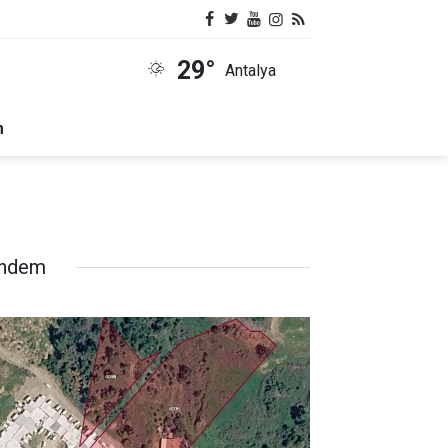
29°
Antalya
m
ndem