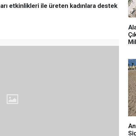
rı etkinlikleri ile üreten kadınlara destek
Al
Çı
Mi
An
Si