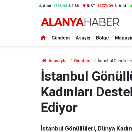
Altın
6666.93
BIST
13779.39
%2.88
%-0.14
Gündem
Asayiş
Bölge
Magazi
Anasayfa
Gündem
İstanbul Gönüllüle
İstanbul Gönüll
Kadınları Dest
Ediyor
İstanbul Gönüllüleri, Dünya Kad