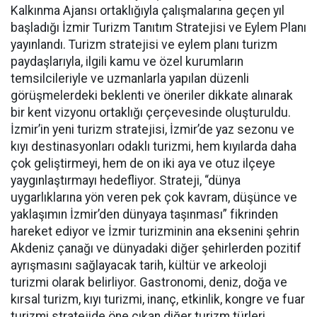
Kalkınma Ajansı ortaklığıyla çalışmalarına geçen yıl
başladığı İzmir Turizm Tanıtım Stratejisi ve Eylem Planı
yayınlandı. Turizm stratejisi ve eylem planı turizm
paydaşlarıyla, ilgili kamu ve özel kurumların
temsilcileriyle ve uzmanlarla yapılan düzenli
görüşmelerdeki beklenti ve öneriler dikkate alınarak
bir kent vizyonu ortaklığı çerçevesinde oluşturuldu.
İzmir’in yeni turizm stratejisi, İzmir’de yaz sezonu ve
kıyı destinasyonları odaklı turizmi, hem kıyılarda daha
çok geliştirmeyi, hem de on iki aya ve otuz ilçeye
yaygınlaştırmayı hedefliyor. Strateji, “dünya
uygarlıklarına yön veren pek çok kavram, düşünce ve
yaklaşımın İzmir’den dünyaya taşınması” fikrinden
hareket ediyor ve İzmir turizminin ana eksenini şehrin
Akdeniz çanağı ve dünyadaki diğer şehirlerden pozitif
ayrışmasını sağlayacak tarih, kültür ve arkeoloji
turizmi olarak belirliyor. Gastronomi, deniz, doğa ve
kırsal turizm, kıyı turizmi, inanç, etkinlik, kongre ve fuar
turizmi stratejide öne çıkan diğer turizm türleri.