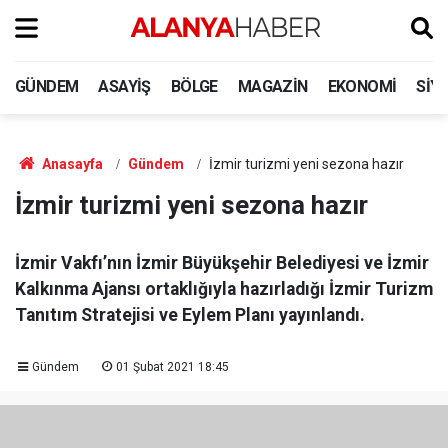
GÜNDEM
ASAYIŞ
BÖLGE
MAGAZIN
EKONOMI
SIY
Anasayfa
Gündem
İzmir turizmi yeni sezona hazır
İzmir turizmi yeni sezona hazır
İzmir Vakfı’nın İzmir Büyükşehir Belediyesi ve İzmir
Kalkınma Ajansı ortaklığıyla hazırladığı İzmir Turizm
Tanıtım Stratejisi ve Eylem Planı yayınlandı.
Gündem
01 Şubat 2021 18:45