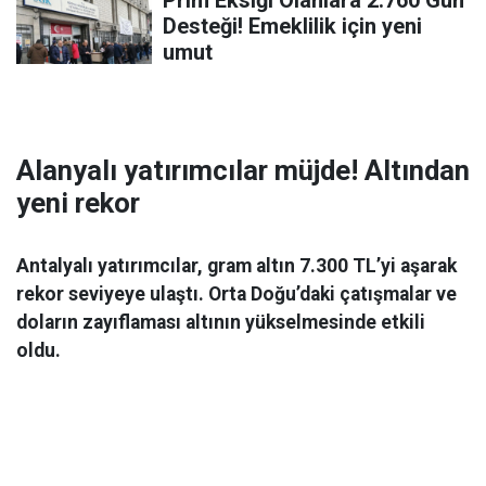
Prim Eksiği Olanlara 2.760 Gün
Desteği! Emeklilik için yeni
umut
Alanyalı yatırımcılar müjde! Altından
yeni rekor
Antalyalı yatırımcılar, gram altın 7.300 TL’yi aşarak
rekor seviyeye ulaştı. Orta Doğu’daki çatışmalar ve
doların zayıflaması altının yükselmesinde etkili
oldu.
Ekonomi
06 Mart 2026 08:44