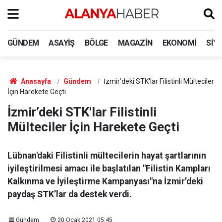
GÜNDEM
ASAYIŞ
BÖLGE
MAGAZIN
EKONOMI
SIY
Anasayfa
Gündem
İzmir’deki STK'lar Filistinli Mülteciler
İçin Harekete Geçti
İzmir’deki STK'lar Filistinli
Mülteciler İçin Harekete Geçti
Lübnan'daki Filistinli mültecilerin hayat şartlarının
iyileştirilmesi amacı ile başlatılan "Filistin Kampları
Kalkınma ve İyileştirme Kampanyası"na İzmir’deki
paydaş STK’lar da destek verdi.
Gündem
20 Ocak 2021 05:45