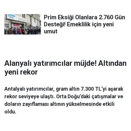
Prim Eksiği Olanlara 2.760 Gün
Desteği! Emeklilik için yeni
umut
Alanyalı yatırımcılar müjde! Altından
yeni rekor
Antalyalı yatırımcılar, gram altın 7.300 TL’yi aşarak
rekor seviyeye ulaştı. Orta Doğu’daki çatışmalar ve
doların zayıflaması altının yükselmesinde etkili
oldu.
Ekonomi
06 Mart 2026 08:44