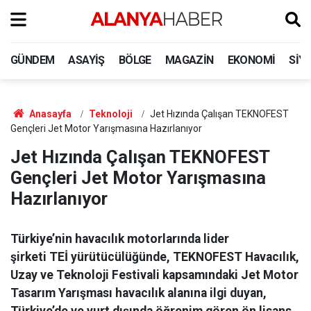
GÜNDEM
ASAYIŞ
BÖLGE
MAGAZIN
EKONOMI
SIY
Anasayfa
Teknoloji
Jet Hızında Çalışan TEKNOFEST
Gençleri Jet Motor Yarışmasına Hazırlanıyor
Jet Hızında Çalışan TEKNOFEST
Gençleri Jet Motor Yarışmasına
Hazırlanıyor
Türkiye’nin havacılık motorlarında lider
şirketi TEİ yürütücülüğünde, TEKNOFEST Havacılık,
Uzay ve Teknoloji Festivali kapsamındaki Jet Motor
Tasarım Yarışması havacılık alanına ilgi duyan,