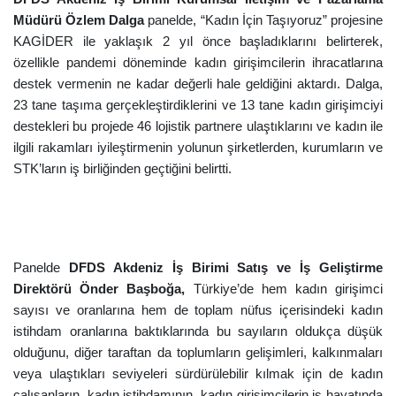
Müdürü Özlem Dalga
panelde, “Kadın İçin Taşıyoruz” projesine
KAGİDER ile yaklaşık 2 yıl önce başladıklarını belirterek,
özellikle pandemi döneminde kadın girişimcilerin ihracatlarına
destek vermenin ne kadar değerli hale geldiğini aktardı. Dalga,
23 tane taşıma gerçekleştirdiklerini ve 13 tane kadın girişimciyi
destekleri bu projede 46 lojistik partnere ulaştıklarını ve kadın ile
ilgili rakamları iyileştirmenin yolunun şirketlerden, kurumların ve
STK’ların iş birliğinden geçtiğini belirtti.
Panelde
DFDS Akdeniz İş Birimi Satış ve İş Geliştirme
Direktörü Önder Başboğa,
Türkiye’de hem kadın girişimci
sayısı ve oranlarına hem de toplam nüfus içerisindeki kadın
istihdam oranlarına baktıklarında bu sayıların oldukça düşük
olduğunu, diğer taraftan da toplumların gelişimleri, kalkınmaları
veya ulaştıkları seviyeleri sürdürülebilir kılmak için de kadın
çalışanların, kadın istihdamının, kadın girişimcilerin iş hayatında