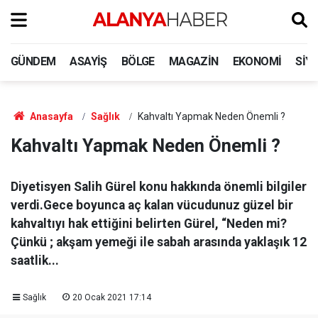
GÜNDEM
ASAYIŞ
BÖLGE
MAGAZIN
EKONOMI
SIY
Anasayfa
Sağlık
Kahvaltı Yapmak Neden Önemli ?
Kahvaltı Yapmak Neden Önemli ?
Diyetisyen Salih Gürel konu hakkında önemli bilgiler
verdi.Gece boyunca aç kalan vücudunuz güzel bir
kahvaltıyı hak ettiğini belirten Gürel, “Neden mi?
Çünkü ; akşam yemeği ile sabah arasında yaklaşık 12
saatlik...
Sağlık
20 Ocak 2021 17:14