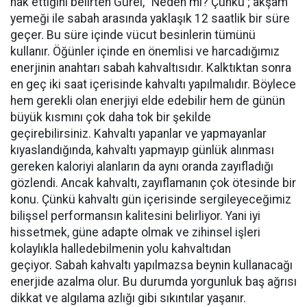
hak ettiğini belirten Gürel, “Neden mi? Çünkü ; akşam
yemeği ile sabah arasında yaklaşık 12 saatlik bir süre
geçer. Bu süre içinde vücut besinlerin tümünü
kullanır. Öğünler içinde en önemlisi ve harcadığımız
enerjinin anahtarı sabah kahvaltısıdır. Kalktıktan sonra
en geç iki saat içerisinde kahvaltı yapılmalıdır. Böylece
hem gerekli olan enerjiyi elde edebilir hem de günün
büyük kısmını çok daha tok bir şekilde
geçirebilirsiniz. Kahvaltı yapanlar ve yapmayanlar
kıyaslandığında, kahvaltı yapmayıp günlük alınması
gereken kaloriyi alanların da aynı oranda zayıfladığı
gözlendi. Ancak kahvaltı, zayıflamanın çok ötesinde bir
konu. Çünkü kahvaltı gün içerisinde sergileyeceğimiz
bilişsel performansın kalitesini belirliyor. Yani iyi
hissetmek, güne adapte olmak ve zihinsel işleri
kolaylıkla halledebilmenin yolu kahvaltıdan
geçiyor. Sabah kahvaltı yapılmazsa beynin kullanacağı
enerjide azalma olur. Bu durumda yorgunluk baş ağrısı
dikkat ve algılama azlığı gibi sıkıntılar yaşanır.