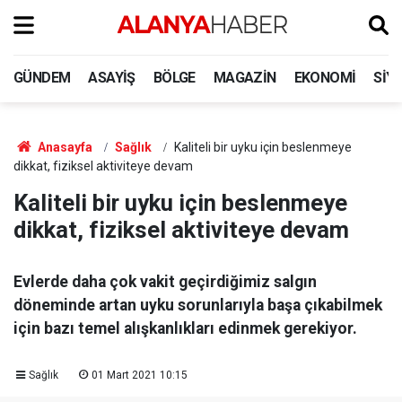
GÜNDEM
ASAYIŞ
BÖLGE
MAGAZIN
EKONOMI
SIY
Anasayfa
Sağlık
Kaliteli bir uyku için beslenmeye
dikkat, fiziksel aktiviteye devam
Kaliteli bir uyku için beslenmeye
dikkat, fiziksel aktiviteye devam
Evlerde daha çok vakit geçirdiğimiz salgın
döneminde artan uyku sorunlarıyla başa çıkabilmek
için bazı temel alışkanlıkları edinmek gerekiyor.
Sağlık
01 Mart 2021 10:15