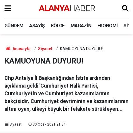
GÜNDEM
ASAYIŞ
BÖLGE
MAGAZIN
EKONOMI
SIY
Anasayfa
Siyaset
KAMUOYUNA DUYURU!
KAMUOYUNA DUYURU!
Chp Antalya İl Başkanlığından İstifa ardından
açıklama geldi"Cumhuriyet Halk Partisi,
Cumhuriyetin ve Cumhuriyet kazanımlarının
bekçisidir. Cumhuriyet devriminin ve kazanımlarının
altını oyan, ülkeyi büyük bir felakete sürükleyen...
Siyaset
30 Ocak 2021 21:34