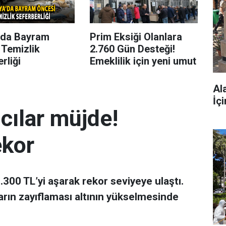
’da Bayram
Prim Eksiği Olanlara
 Temizlik
2.760 Gün Desteği!
rliği
Emeklilik için yeni umut
Al
İç
mcılar müjde!
ekor
 7.300 TL’yi aşarak rekor seviyeye ulaştı.
arın zayıflaması altının yükselmesinde