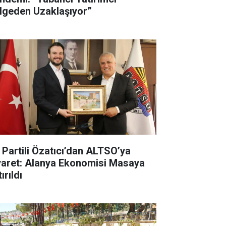
lgeden Uzaklaşıyor”
İ Partili Özatıcı’dan ALTSO’ya
yaret: Alanya Ekonomisi Masaya
ırıldı