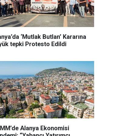
anya’da ‘Mutlak Butlan’ Kararına
yük tepki Protesto Edildi
MM’de Alanya Ekonomisi
ndemi: “Yabancı Yatırımcı