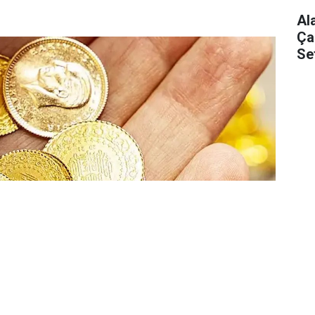
Al
Ça
Se