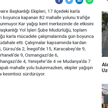
re Başkanlığı Ekipleri, 17 ilçedeki karla
n boyunca kapanan 82 mahalle yolunu trafiğe
lunmuyor.Kar yağışı kent merkezinde de etkisini
şkanlığı Yol İşleri Şube Müdürlüğü, toplam
ğü karla mücadele çalışmalarında gün boyunca
dahale etti. Çalışmalar kapsamında kardan
, Gürsu’da 2, İnegöl’de 15, Karacabey’de 9,
 Orhaneli’de 9, Osmangazi’de 6,
rhangazi'de 4, Yenişehir’de 4 ve Mudanya'da 7
Al
kapalı mahalle yolu bulunmazken, ekipler yağışın
Uz
ı kesintisiz sürdürüyor.