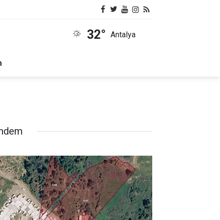
32°
Antalya
m
ndem