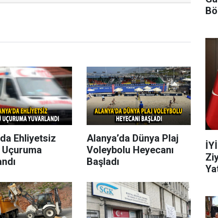
Bö
da Ehliyetsiz
Alanya’da Dünya Plaj
İY
 Uçuruma
Voleybolu Heyecanı
Zi
andı
Başladı
Yat