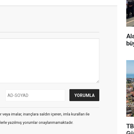
Al
bü
veya imalar, inançlara saldırı içeren, imla kuralları ile
flerle yazılmış yorumlar onaylanmamaktadır.
TB
Gü