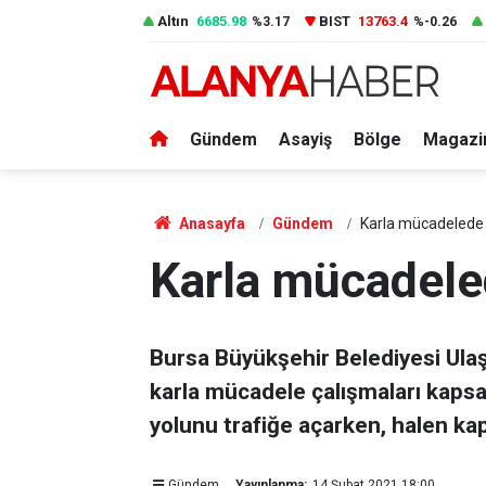
Altın
6685.98
BIST
13763.4
%3.17
%-0.26
Gündem
Asayiş
Bölge
Magazi
Anasayfa
Gündem
Karla mücadelede
Karla mücadel
Bursa Büyükşehir Belediyesi Ulaşı
karla mücadele çalışmaları kap
yolunu trafiğe açarken, halen ka
Gündem
Yayınlanma:
14 Şubat 2021 18:00