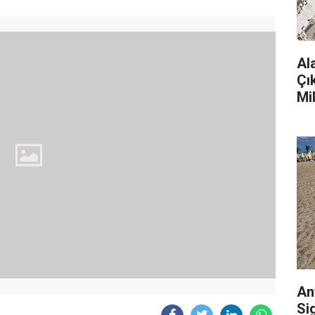
Al
Çı
Mi
An
Si