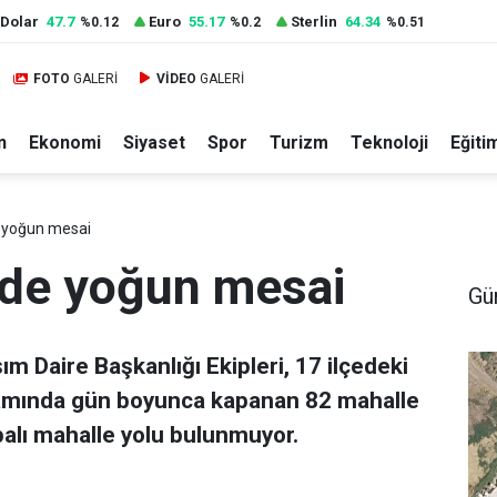
Dolar
47.7
Euro
55.17
Sterlin
64.34
%0.12
%0.2
%0.51
FOTO
GALERİ
VİDEO
GALERİ
n
Ekonomi
Siyaset
Spor
Turizm
Teknoloji
Eğiti
 yoğun mesai
ede yoğun mesai
Gü
m Daire Başkanlığı Ekipleri, 17 ilçedeki
samında gün boyunca kapanan 82 mahalle
palı mahalle yolu bulunmuyor.