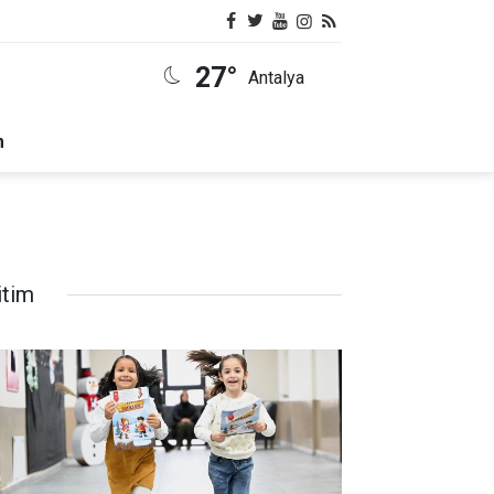
27°
Antalya
m
itim