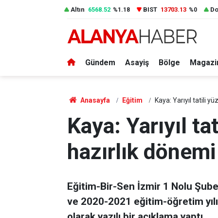
Altın
6568.52
BIST
13703.13
Do
%1.18
%0
Gündem
Asayiş
Bölge
Magazi
Anasayfa
Eğitim
Kaya: Yarıyıl tatili y
Kaya: Yarıyıl ta
hazırlık dönemi
Eğitim-Bir-Sen İzmir 1 Nolu Şube
ve 2020-2021 eğitim-öğretim yılı 
olarak yazılı bir açıklama yaptı.