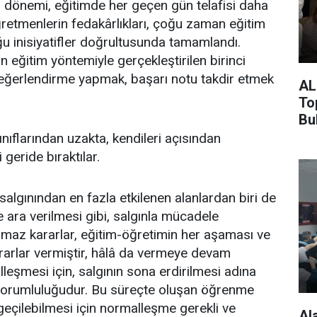
ci dönemi, eğitimde her geçen gün telafisi daha
ğretmenlerin fedakârlıkları, çoğu zaman eğitim
ğu inisiyatifler doğrultusunda tamamlandı.
 eğitim yöntemiyle gerçekleştirilen birinci
-değerlendirme yapmak, başarı notu takdir etmek
AL
To
Bu
nıflarından uzakta, kendileri açısından
geride bıraktılar.
 salgınından en fazla etkilenen alanlardan biri de
 ara verilmesi gibi, salgınla mücadele
lmaz kararlar, eğitim-öğretimin her aşaması ve
ararlar vermiştir, hâlâ da vermeye devam
leşmesi için, salgının sona erdirilmesi adına
 sorumluluğudur. Bu süreçte oluşan öğrenme
 geçilebilmesi için normalleşme gerekli ve
Al