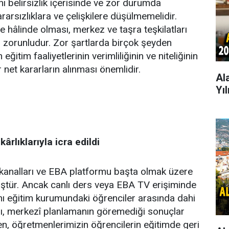
ını belirsizlik içerisinde ve zor durumda
rarsızlıklara ve çelişkilere düşülmemelidir.
re hâlinde olması, merkez ve taşra teşkilatları
 zorunludur. Zor şartlarda birçok şeyden
itim faaliyetlerinin verimliliğinin ve niteliğinin
ir net kararların alınması önemlidir.
Al
Yı
rlıklarıyla icra edildi
kanalları ve EBA platformu başta olmak üzere
üştür. Ancak canlı ders veya EBA TV erişiminde
aynı eğitim kurumundaki öğrenciler arasında dahi
arı, merkezî planlamanın göremediği sonuçlar
, öğretmenlerimizin öğrencilerin eğitimde geri