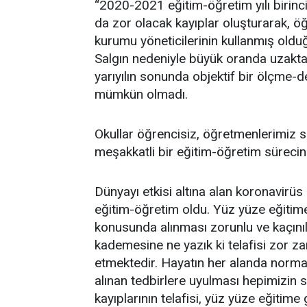
“
2020-2021
eğitim-öğretim yılı birin
da zor olacak kayıplar oluşturarak, ö
kurumu yöneticilerinin kullanmış oldu
Salgın nedeniyle büyük oranda uzaktan
yarıyılın sonunda objektif bir ölçme
mümkün olmadı.
Okullar öğrencisiz, öğretmenlerimiz sı
meşakkatli bir eğitim-öğretim sürecini 
Dünyayı etkisi altına alan koronavirüs
eğitim-öğretim oldu. Yüz yüze eğitime
konusunda alınması zorunlu ve kaçını
kademesine ne yazık ki telafisi zor z
etmektedir. Hayatın her alanda normal
alınan tedbirlere uyulması hepimizin
kayıplarının telafisi, yüz yüze eğitime