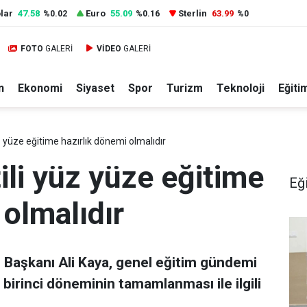
lar
47.58
Euro
55.09
Sterlin
63.99
%0.02
%0.16
%0
FOTO
GALERİ
VİDEO
GALERİ
n
Ekonomi
Siyaset
Spor
Turizm
Teknoloji
Eğiti
üz yüze eğitime hazırlık dönemi olmalıdır
tili yüz yüze eğitime
Eğ
 olmalıdır
 Başkanı Ali Kaya, genel eğitim gündemi
birinci döneminin tamamlanması ile ilgili