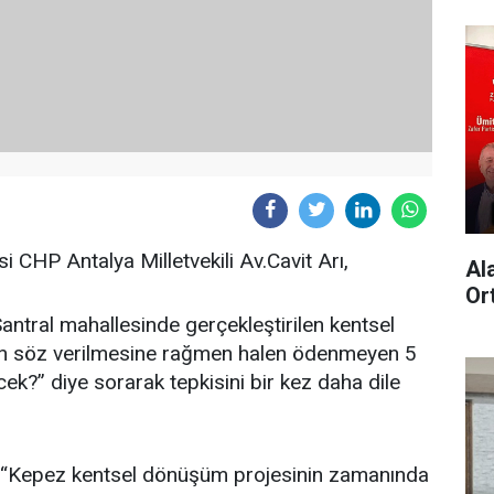
HP Antalya Milletvekili Av.Cavit Arı,
Al
Or
Santral mahallesinde gerçekleştirilen kentsel
in söz verilmesine rağmen halen ödenmeyen 5
cek?” diye sorarak tepkisini bir kez daha dile
I, “Kepez kentsel dönüşüm projesinin zamanında