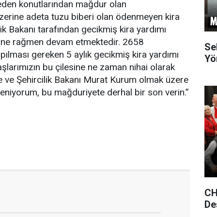
 eden konutlarından mağdur olan
üzerine adeta tuzu biberi olan ödenmeyen kira
ilik Bakanı tarafından gecikmiş kira yardımı
sine rağmen devam etmektedir. 2658
Se
pılması gereken 5 aylık gecikmiş kira yardımı
Yö
şlarımızın bu çilesine ne zaman nihai olarak
e ve Şehircilik Bakanı Murat Kurum olmak üzere
sleniyorum, bu mağduriyete derhal bir son verin.”
CH
De