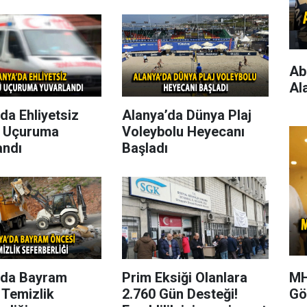
Ab
Al
da Ehliyetsiz
Alanya’da Dünya Plaj
 Uçuruma
Voleybolu Heyecanı
andı
Başladı
MH
’da Bayram
Prim Eksiği Olanlara
Gö
 Temizlik
2.760 Gün Desteği!