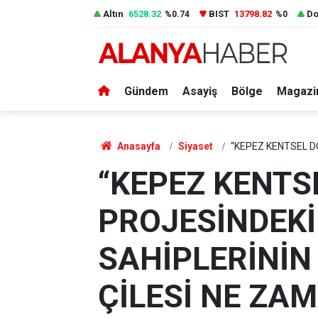
Altın
6528.32
BIST
13798.82
Do
%0.74
%0
Gündem
Asayiş
Bölge
Magazi
Anasayfa
Siyaset
“KEPEZ KENTSEL D
“KEPEZ KENT
PROJESİNDEKİ
SAHİPLERİNİN
ÇİLESİ NE ZA