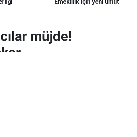
rliği
Emeklilik için yeni umut
mcılar müjde!
ekor
 7.300 TL’yi aşarak rekor seviyeye ulaştı.
arın zayıflaması altının yükselmesinde