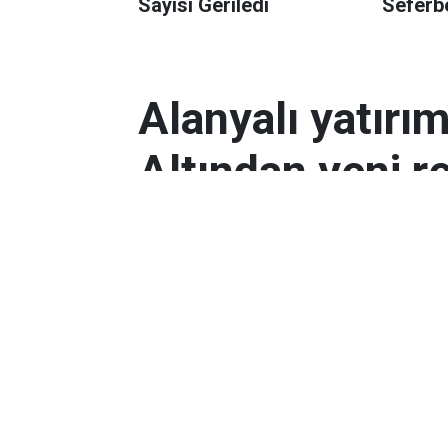
Sayısı Geriledi
Seferbe
Alanyalı yatırı
Altından yeni r
Antalyalı yatırımcılar, gram altın
Orta Doğu’daki çatışmalar ve dol
etkili oldu.
Ekonomi
Yayınlanma:
06 Mart 2026 08:44