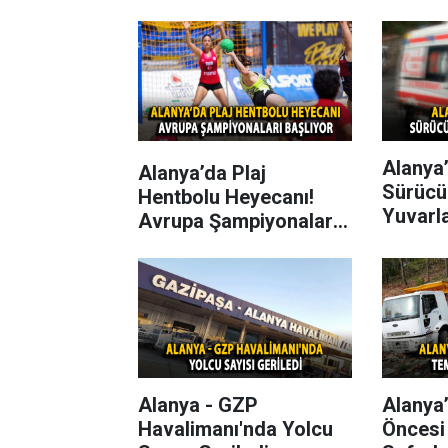
Alanya’
Alanya’da Plaj
Sürücü
Hentbolu Heyecanı!
Yuvarl
Avrupa Şampiyonaları
Başlıyor
Alanya - GZP
Alanya
Havalimanı'nda Yolcu
Öncesi