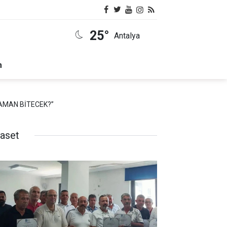
25°
Antalya
m
ZAMAN BİTECEK?”
yaset