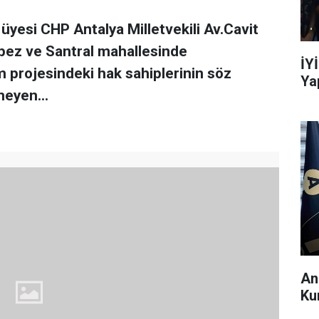
esi CHP Antalya Milletvekili Av.Cavit
Kepez ve Santral mahallesinde
İY
 projesindeki hak sahiplerinin söz
Ya
eyen...
An
Ku