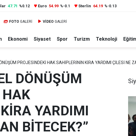
lar
47.71
Euro
54.99
Sterlin
64.19
%0.12
%-0.1
%-0.13
FOTO
GALERİ
VİDEO
GALERİ
n
Ekonomi
Siyaset
Spor
Turizm
Teknoloji
Eğiti
ÖNÜŞÜM PROJESİNDEKİ HAK SAHİPLERİNİN KİRA YARDIMI ÇİLESİ NE 
SEL DÖNÜŞÜM
Si
 HAK
 KİRA YARDIMI
MAN BİTECEK?”