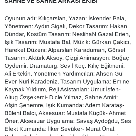
SAHNE VE SAHNE ARKASI EKİBİ
Oyunun adı: Kılıçarslan, Yazan: İskender Pala,
Yönetmen: Aydın Sigalı, Dekor Tasarım: Hakan
Dündar, Kostüm Tasarım: NeslihaN Gazal Erten,
Işık Tasarım: Mustafa Bal, Müzik: Gürkan Çakıcı,
Hareket Düzeni: Alparslan Karaduman, Görsel
Tasarım: Aktürk Aksoy, Çizgi Animasyon: Boğaç
Oydemir, Dramaturg: Sevil Koç, Kılıç Eğitmeni:
Ali Ertekin, Yönetmen Yardımcıları: Ahsen Gül
Ever-Nuri Karadeniz, Tasarım Uygulama: Emine
Kaynak Yıldırım, Reji Asistanları: Umut İsfen-
Altug Özşekerci- Dicle Yılmaz, Sahne Amiri:
Afşin Şenemre, Işık Kumanda: Adem Karataş-
Bülent Balcı, Aksesuar: Mustafa Küçük- Ahmet
Öner, Aksesuar Uygulama: Savaş Aydoğdu, Ses
Efekt Kumanda: İlker Sevüker- Murat Ünal,