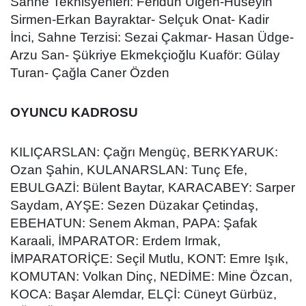
Sahne Teknisyenleri: Feridun Ülgen-Hüseyin
Sirmen-Erkan Bayraktar- Selçuk Onat- Kadir
İnci, Sahne Terzisi: Sezai Çakmar- Hasan Üdge-
Arzu San- Şükriye Ekmekçioğlu Kuaför: Gülay
Turan- Çağla Caner Özden
OYUNCU KADROSU
KILIÇARSLAN: Çağrı Mengüç, BERKYARUK:
Ozan Şahin, KULANARSLAN: Tunç Efe,
EBULGAZİ: Bülent Baytar, KARACABEY: Sarper
Saydam, AYŞE: Sezen Düzakar Çetindaş,
EBEHATUN: Senem Akman, PAPA: Şafak
Karaali, İMPARATOR: Erdem Irmak,
İMPARATORİÇE: Seçil Mutlu, KONT: Emre Işık,
KOMUTAN: Volkan Dinç, NEDİME: Mine Özcan,
KOCA: Başar Alemdar, ELÇİ: Cüneyt Gürbüz,