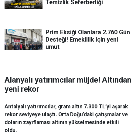
Temizlik Seferberliği
Prim Eksiği Olanlara 2.760 Gün
Desteği! Emeklilik için yeni
umut
Alanyalı yatırımcılar müjde! Altından
yeni rekor
Antalyalı yatırımcılar, gram altın 7.300 TL’yi aşarak
rekor seviyeye ulaştı. Orta Doğu’daki çatışmalar ve
doların zayıflaması altının yükselmesinde etkili
oldu.