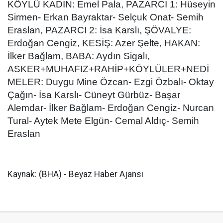
KÖYLÜ KADIN: Emel Pala, PAZARCI 1: Hüseyin
Sirmen- Erkan Bayraktar- Selçuk Onat- Semih
Eraslan, PAZARCI 2: İsa Karslı, ŞÖVALYE:
Erdoğan Cengiz, KESİŞ: Azer Şelte, HAKAN:
İlker Bağlam, BABA: Aydın Sigalı,
ASKER+MUHAFIZ+RAHİP+KÖYLÜLER+NEDİ
MELER: Duygu Mine Özcan- Ezgi Özbalı- Oktay
Çağın- İsa Karslı- Cüneyt Gürbüz- Başar
Alemdar- İlker Bağlam- Erdoğan Cengiz- Nurcan
Tural- Aytek Mete Elgün- Cemal Aldıç- Semih
Eraslan
Kaynak: (BHA) - Beyaz Haber Ajansı