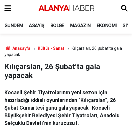
GÜNDEM
ASAYIŞ
BÖLGE
MAGAZIN
EKONOMI
SIY
Anasayfa
Kültür - Sanat
Kılıçarslan, 26 Şubat'ta gala
yapacak
Kılıçarslan, 26 Şubat'ta gala
yapacak
Kocaeli Şehir Tiyatrolarının yeni sezon için
hazırladığı iddialı oyunlarından “Kılıçarslan”, 26
Şubat Cumartesi günü gala yapacak Kocaeli
Büyükşehir Belediyesi Şehir Tiyatroları, Anadolu
Selçuklu Devleti’nin kurucusu I.