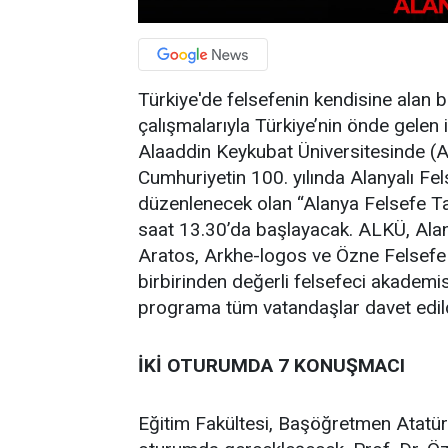
Türkiye'de felsefenin kendisine alan 
çalışmalarıyla Türkiye’nin önde gelen
Alaaddin Keykubat Üniversitesinde 
Cumhuriyetin 100. yılında Alanyalı Fe
düzenlenecek olan “Alanya Felsefe Ta
saat 13.30’da başlayacak. ALKÜ, Ala
Aratos, Arkhe-logos ve Özne Felsefe Der
birbirinden değerli felsefeci akademi
programa tüm vatandaşlar davet edild
İKİ OTURUMDA 7 KONUŞMACI
Eğitim Fakültesi, Başöğretmen Atatü