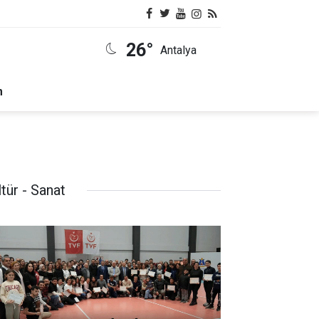
26°
Antalya
m
tür - Sanat