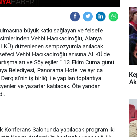
bulmasına büyük katkı sağlayan ve felsefe
 isimlerinden Vehbi Hacıkadiroğlu, Alanya
(ALKÜ) düzenlenen sempozyumla anılacak.
lsefeci Vehbi Hacıkadiroğlu anısına ALKÜ’de
rtışmaları ve Söyleşileri” 13 Ekim Cuma günü
nya Belediyesi, Panorama Hotel ve ayrıca
Ke
gisi’nin iş birliği ile yapılan toplantıya
Ak
syenler ve yazarlar katılacak. Öte yandan
i.
rk Konferans Salonunda yapılacak program iki