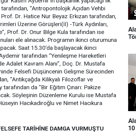
gür Kasım Aydemir’in başkanlık yapacağı ilk
 tarafından, “Antropontolojik Açıdan Vehbi
 Prof. Dr. Hatice Nur Beyaz Erkızan tarafından,
mleri Üzerine Görüşleri(II) -Türk Aydınları,
Al
”, Prof. Dr. Onur Bilge Kula tarafından ise
Tö
onuları ele alınacak. Programın ikinci oturumuna
apacak. Saat 15.30’da başlayacak ikinci
Aydemir tarafından “Yenileşme Hareketleri
de Adalet Kavram Alanı”, Doç. Dr. Mustafa
minde Felsefi Düşüncenin Gelişme Sürecinden
an, “Antikçağda Kilikyalı Filozoflar ve
tarafından da “Bir Eğitim Çınarı: Pakize
ılacak. Söyleşinin Düzenleme Kurulu ise Mustafa
üseyin Hacıkadiroğlu ve Nimet Hacıkura
Al
10
 FELSEFE TARİHİNE DAMGA VURMUŞTU