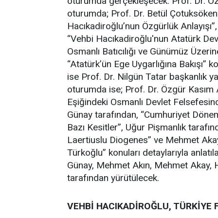
oturumda gerçekleşecek. Prof. Dr. Öz
oturumda; Prof. Dr. Betül Çotuksöken
Hacıkadiroğlu’nun Özgürlük Anlayışı”,
“Vehbi Hacıkadiroğlu'nun Atatürk Devri
Osmanlı Batıcılığı ve Günümüz Üzerine
“Atatürk’ün Ege Uygarlığına Bakışı” k
ise Prof. Dr. Nilgün Tatar başkanlık y
oturumda ise; Prof. Dr. Özgür Kasım 
Eşiğindeki Osmanlı Devlet Felsefesin
Günay tarafından, “Cumhuriyet Döne
Bazı Kesitler”, Uğur Pişmanlık tarafınd
Laertiuslu Diogenes” ve Mehmet Akay 
Türkoğlu” konuları detaylarıyla anlat
Günay, Mehmet Akın, Mehmet Akay, H
tarafından yürütülecek.
VEHBİ HACIKADİROĞLU, TÜRKİYE