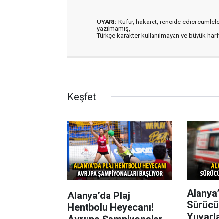
UYARI:
Küfür, hakaret, rencide edici cümleler 
yazılmamış,
Türkçe karakter kullanılmayan ve büyük har
Keşfet
Alanya’
Alanya’da Plaj
Sürücü
Hentbolu Heyecanı!
Yuvarl
Avrupa Şampiyonaları