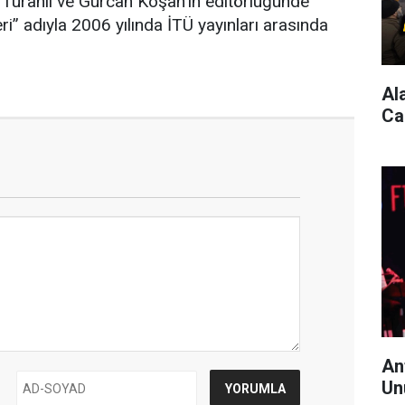
n Turanlı ve Gürcan Koşan’ın editörlüğünde
eri” adıyla 2006 yılında İTÜ yayınları arasında
Al
Ca
An
Un