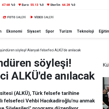
r
47.68
Euro
55.13
Sterlin
64.28
%0
%0
%0
FOTO
GALERİ
VİDEO
GALERİ
n
Ekonomi
Siyaset
Spor
Turizm
Teknoloji
Eğiti
şündüren söyleşi! Alanyalı felsefeci ALKÜ'de anılacak
ndüren söyleşi!
Kül
eci ALKÜ'de anılacak
itesi (ALKÜ), Türk felsefe tarihine
lı felsefeci Vehbi Hacıkadiroğlu'nu anmak
ve Söyleşileri" programı düzenliyor.