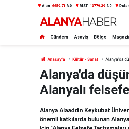
Altın
6659.71
BIST
13779.39
Dola
%0
%0
Gündem
Asayiş
Bölge
Magazi
Anasayfa
Kültür - Sanat
Alanya'da dü
Alanya'da düşü
Alanyalı felsef
Alanya Alaaddin Keykubat Ünivers
önemli katkılarda bulunan Alanya
için "Alanya Felsefe Tartışmaları 