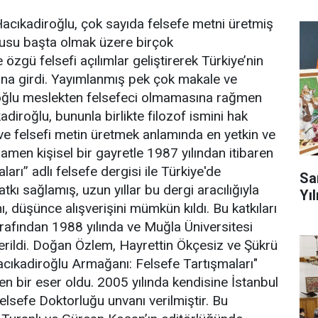
acıkadiroğlu, çok sayıda felsefe metni üretmiş
onusu başta olmak üzere birçok
özgü felsefi açılımlar geliştirerek Türkiye’nin
sına girdi. Yayımlanmış pek çok makale ve
roğlu meslekten felsefeci olmamasına rağmen
diroğlu, bununla birlikte filozof ismini hak
 ve felsefi metin üretmek anlamında en yetkin ve
amen kişisel bir gayretle 1987 yılından itibaren
arı” adlı felsefe dergisi ile Türkiye'de
Sa
kı sağlamış, uzun yıllar bu dergi aracılığıyla
Yıl
ı, düşünce alışverişini mümkün kıldı. Bu katkıları
rafından 1988 yılında ve Muğla Üniversitesi
verildi. Doğan Özlem, Hayrettin Ökçesiz ve Şükrü
Hacıkadiroğlu Armağanı: Felsefe Tartışmaları"
en bir eser oldu. 2005 yılında kendisine İstanbul
elsefe Doktorluğu unvanı verilmiştir. Bu