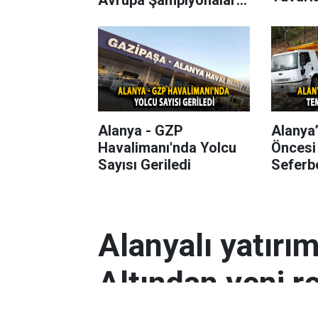
Başlıyor
Alanya - GZP
Alanya
Havalimanı'nda Yolcu
Öncesi
Sayısı Geriledi
Seferbe
Alanyalı yatırı
Altından yeni r