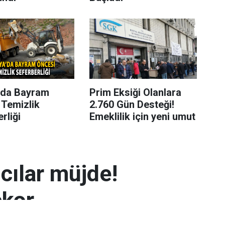
’da Bayram
Prim Eksiği Olanlara
 Temizlik
2.760 Gün Desteği!
rliği
Emeklilik için yeni umut
mcılar müjde!
ekor