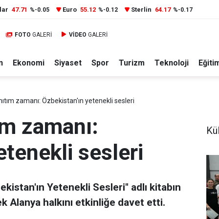
lar
47.71
Euro
55.12
Sterlin
64.17
%-0.05
%-0.12
%-0.17
FOTO
GALERİ
VİDEO
GALERİ
n
Ekonomi
Siyaset
Spor
Turizm
Teknoloji
Eğiti
ıtım zamanı: Özbekistan'ın yetenekli sesleri
ım zamanı:
Kül
etenekli sesleri
kistan'ın Yetenekli Sesleri" adlı kitabın
 Alanya halkını etkinliğe davet etti.