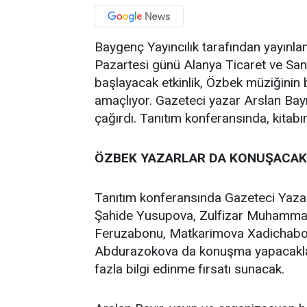
Baygenç Yayıncılık tarafından yayınlan
Pazartesi günü Alanya Ticaret ve Sana
başlayacak etkinlik, Özbek müziğinin
amaçlıyor. Gazeteci yazar Arslan Bayır
çağırdı. Tanıtım konferansında, kitabı
ÖZBEK YAZARLAR DA KONUŞACAK
Tanıtım konferansında Gazeteci Yazar 
Şahide Yusupova, Zulfizar Muhammad
Feruzabonu, Matkarimova Xadichabo
Abdurazokova da konuşma yapacaklar. 
fazla bilgi edinme fırsatı sunacak.