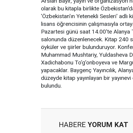
Arslan Bayır, yayın ve organizasyon h
olarak bu kitapla birlikte Özbekistan
'Özbekistan'ın Yetenekli Sesleri' adlı
lisans öğrencisinin çalışmasıyla orta
Pazartesi günü saat 14.00'te Alanya T
salonunda düzenlenecek. Kitap 240 sa
öyküler ve şiirler bulunduruyor. Konf
Muhammad Mushtariy, Yuldasheva Di
Xadichabonu To’g’onboyeva ve Marg
yapacaklar. Baygenç Yayıncılık, Alan
düzeyde kitap yayınlayan bir yayınevi
bulundu.
HABERE
YORUM KAT