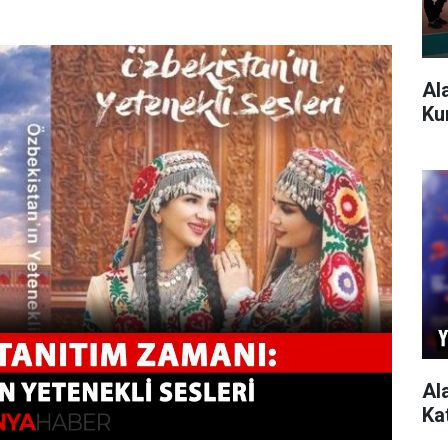
Al
Ku
Al
Ka