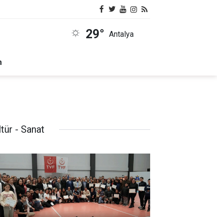
29°
Antalya
m
tür - Sanat