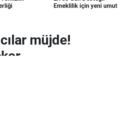
rliği
Emeklilik için yeni umut
mcılar müjde!
ekor
 7.300 TL’yi aşarak rekor seviyeye ulaştı.
arın zayıflaması altının yükselmesinde