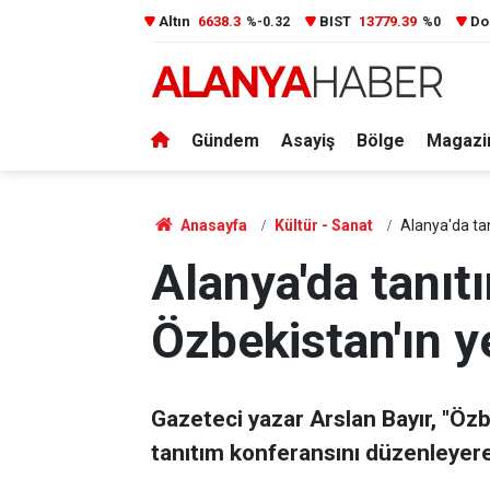
Altın
6638.3
BIST
13779.39
Do
%-0.32
%0
Gündem
Asayiş
Bölge
Magazi
Anasayfa
Kültür - Sanat
Alanya'da tan
Alanya'da tanıt
Özbekistan'ın y
Gazeteci yazar Arslan Bayır, "Özbe
tanıtım konferansını düzenleyerek