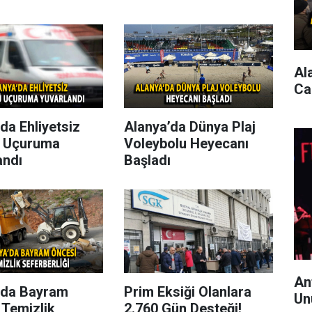
Al
Ca
da Ehliyetsiz
Alanya’da Dünya Plaj
 Uçuruma
Voleybolu Heyecanı
andı
Başladı
An
’da Bayram
Prim Eksiği Olanlara
Un
 Temizlik
2.760 Gün Desteği!