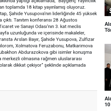
akkında yaptığı açıklamada, "Baygenç Yayıncılık
'dan toplamda 18 kitap yayınlamış oluyoruz.
 kitap, Şahide Yusupova'nın liderliğinde 45 yüksek
ya çıktı. Tanıtım konferansı 28 Ağustos
Al
icaret ve Sanayi Odası'nın 3. kat meclis
Tö
yfa uzunluğunda ve içerisinde makaleler,
eransta Arslan Bayır, Şahide Yusupova, Zulfizar
lorom, Xolmatova Feruzabonu, Matkarimova
ubakhon Abdurazokova gibi isimler konuşma
ya merkezli olmasına rağmen uluslararası
 olarak dikkat çekiyor" şeklinde açıklamada
Al
10