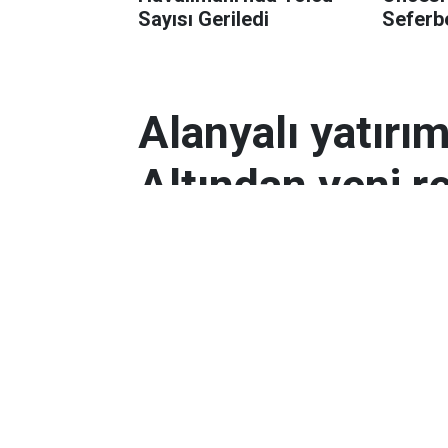
Sayısı Geriledi
Seferbe
Alanyalı yatırı
Altından yeni r
Antalyalı yatırımcılar, gram altın
Orta Doğu’daki çatışmalar ve dol
etkili oldu.
Ekonomi
Yayınlanma:
06 Mart 2026 08:44