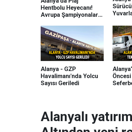
Alanya’da Plaj
Sürücü
Hentbolu Heyecanı!
Yuvarl
Avrupa Şampiyonaları
Başlıyor
Alanya - GZP
Alanya
Havalimanı'nda Yolcu
Öncesi
Sayısı Geriledi
Seferbe
Alanyalı yatırı