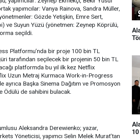
lu, yapımcılar: Zeynep Ekmekçi, Bekir Yusuf
 ortak yapımcılar: Vanya Rainova, Sandra Müller,
yönetmenler: Gözde Yetişkin, Emre Sert,
bi) ve Suyun Yüzü (yönetmen: Zeynep Köprülü,
Al
forma seçildi.
Tö
ss Platformu’nda bir proje 100 bin TL
jüri tarafından seçilecek bir projenin 50 bin TL
cağı platformda bu yıl ilk kez Netflix
flix Uzun Metraj Kurmaca Work-in-Progress
mde ayrıca Başka Sinema Dağıtım ve Promosyon
 Ödülü de sahibini bulacak.
Al
umlusu Aleksandra Derewienko; yazar,
10
ets Yöneticisi, yapımcı Selin Melek Murat’tan