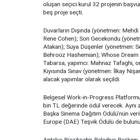
oluşan seçici kurul 32 projenin baş
beş proje seçti.
Duvarların Dışında (yönetmen: Mehdi
Rene Cohen); Son Gecekondu (yönetm
Atakan); Suya Düşenler (yönetmen: Se
Behrooz Hashemian); Whose Dream 
Tabarsa, yapımcı: Mahnaz Tafaghi, o
Kıyısında Sınav (yönetmen: İlkay Nişa
alacak yapımlar olarak seçildi.
Belgesel Work-in-Progress Platformu’
bin TL değerinde ödül verecek. Ayn
Başka Sinema Dağıtım Ödülü’nün veri
Europe (DAE) Teşvik Ödülü de bulunu
Antalya Büyükşehir Belediye Başkanı M