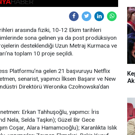
hleri arasında fiziki, 10-12 Ekim tarihleri
imlerinde sona gelinen ya da post prodüksiyon
ojelerin desteklendiği Uzun Metraj Kurmaca ve
rı’na toplam 10 proje seçildi.
ss Platformu’na gelen 21 başvuruyu Netflix
Ke
netmen, senarist, yapımcı İlksen Başarır ve New
Ak
 Endüstri Direktörü Weronika Czołnowska’dan
etmen: Erkan Tahhuşoğlu, yapımcı: İris
d Nela, Selda Taşkın); Güzel Bir Gece
lgım Coşar, Alara Hamamcıoğlu); Karanlıkta Islık