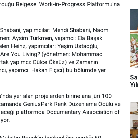
vurduğu Belgesel Work-in-Progress Platformu’na
 Shabani, yapımcılar: Mehdi Shabani, Naomi
en: Aysim Türkmen, yapımcı: Ela Başak
len Heinz, yapımcılar: Yeşim Ustaoğlu,
Are You Living? (yönetmen: Mohammad
rtak yapımcı: Gülce Öksüz) ve Zamanın
ncı, yapımcı: Hakan Fıçıcı) bu bölümde yer
Sa
Yıl
nda yer alan projelerden birine ana jüri 100
ı zamanda GeniusPark Renk Düzenleme Ödülü ve
leceği platformda Documentary Association of
yor.
uhittin Böcek’in başkanlığını yaptığı 60.