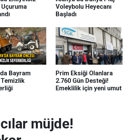
 Uçuruma
Voleybolu Heyecanı
andı
Başladı
’da Bayram
Prim Eksiği Olanlara
 Temizlik
2.760 Gün Desteği!
rliği
Emeklilik için yeni umut
mcılar müjde!