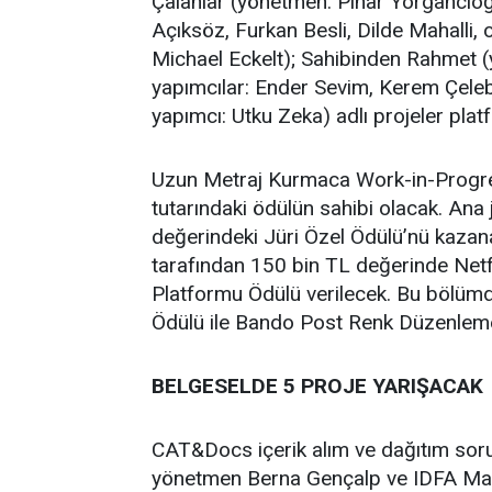
Çalanlar (yönetmen: Pınar Yorgancıoğ
Açıksöz, Furkan Besli, Dilde Mahalli,
Michael Eckelt); Sahibinden Rahmet (
yapımcılar: Ender Sevim, Kerem Çele
yapımcı: Utku Zeka) adlı projeler plat
Uzun Metraj Kurmaca Work-in-Progre
tutarındaki ödülün sahibi olacak. Ana 
değerindeki Jüri Özel Ödülü’nü kazana
tarafından 150 bin TL değerinde Net
Platformu Ödülü verilecek. Bu bölü
Ödülü ile Bando Post Renk Düzenleme
BELGESELDE 5 PROJE YARIŞACAK
CAT&Docs içerik alım ve dağıtım sor
yönetmen Berna Gençalp ve IDFA Mark