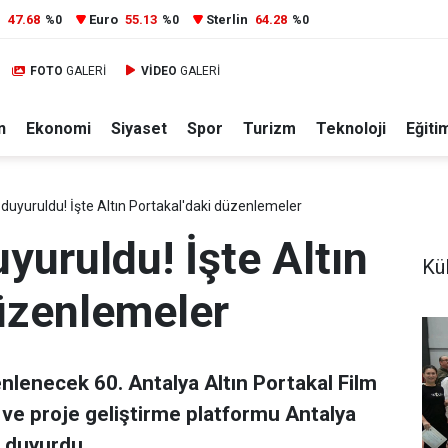
r
47.68
Euro
55.13
Sterlin
64.28
%0
%0
%0
FOTO
GALERİ
VİDEO
GALERİ
n
Ekonomi
Siyaset
Spor
Turizm
Teknoloji
Eğiti
i duyuruldu! İşte Altın Portakal'daki düzenlemeler
uyuruldu! İşte Altın
Kül
düzenlemeler
enlenecek 60. Antalya Altın Portakal Film
 ve proje geliştirme platformu Antalya
i duyurdu.