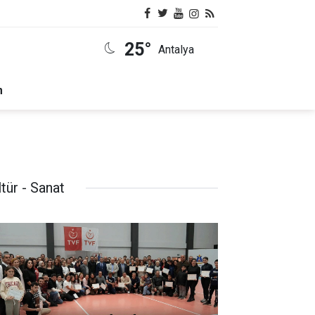
25°
Antalya
m
tür - Sanat