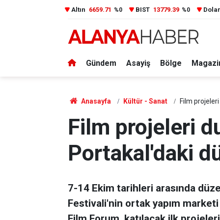
Altın
6659.71
BIST
13779.39
Dola
%0
%0
Gündem
Asayiş
Bölge
Magazi
Anasayfa
Kültür - Sanat
Film projeler
Film projeleri d
Portakal'daki 
7-14 Ekim tarihleri arasında düz
Festivali'nin ortak yapım marketi
Film Forum, katılacak ilk projeler