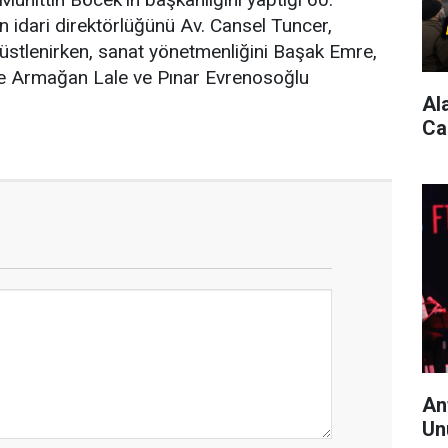
in idari direktörlüğünü Av. Cansel Tuncer,
üstlenirken, sanat yönetmenliğini Başak Emre,
se Armağan Lale ve Pınar Evrenosoğlu
Al
Ca
An
Un