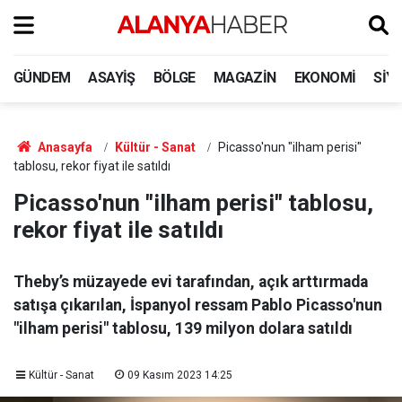
GÜNDEM
ASAYIŞ
BÖLGE
MAGAZIN
EKONOMI
SIY
Anasayfa
Kültür - Sanat
Picasso'nun "ilham perisi"
tablosu, rekor fiyat ile satıldı
Picasso'nun "ilham perisi" tablosu,
rekor fiyat ile satıldı
Theby’s müzayede evi tarafından, açık arttırmada
satışa çıkarılan, İspanyol ressam Pablo Picasso'nun
"ilham perisi" tablosu, 139 milyon dolara satıldı
Kültür - Sanat
09 Kasım 2023 14:25