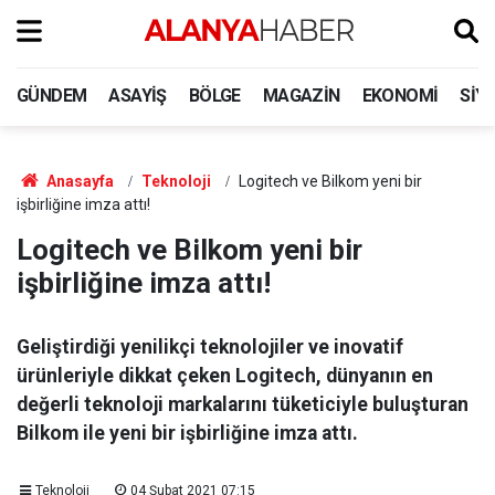
GÜNDEM
ASAYIŞ
BÖLGE
MAGAZIN
EKONOMI
SIY
Anasayfa
Teknoloji
Logitech ve Bilkom yeni bir
işbirliğine imza attı!
Logitech ve Bilkom yeni bir
işbirliğine imza attı!
Geliştirdiği yenilikçi teknolojiler ve inovatif
ürünleriyle dikkat çeken Logitech, dünyanın en
değerli teknoloji markalarını tüketiciyle buluşturan
Bilkom ile yeni bir işbirliğine imza attı.
Teknoloji
04 Şubat 2021 07:15