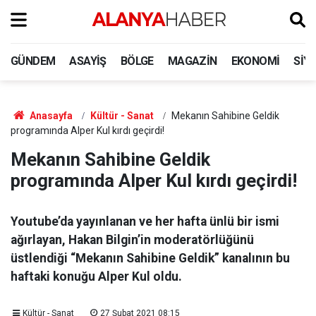
GÜNDEM
ASAYIŞ
BÖLGE
MAGAZIN
EKONOMI
SIY
Anasayfa
Kültür - Sanat
Mekanın Sahibine Geldik
programında Alper Kul kırdı geçirdi!
Mekanın Sahibine Geldik
programında Alper Kul kırdı geçirdi!
Youtube’da yayınlanan ve her hafta ünlü bir ismi
ağırlayan, Hakan Bilgin’in moderatörlüğünü
üstlendiği “Mekanın Sahibine Geldik” kanalının bu
haftaki konuğu Alper Kul oldu.
Kültür - Sanat
27 Şubat 2021 08:15