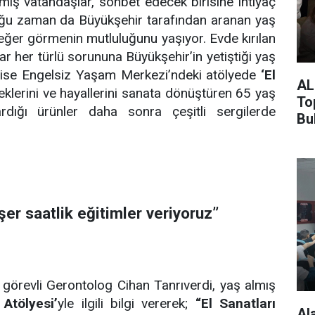
mış vatandaşlar, sohbet edecek birisine ihtiyaç
Çoğu zaman da Büyükşehir tarafından aranan yaş
eğer görmenin mutluluğunu yaşıyor. Evde kırılan
her türlü sorununa Büyükşehir’in yetiştiği yaş
 ise Engelsiz Yaşam Merkezi’ndeki atölyede
‘El
AL
neklerini ve hayallerini sanata dönüştüren 65 yaş
To
rdığı ürünler daha sonra çeşitli sergilerde
Bu
’şer saatlik eğitimler veriyoruz”
 görevli Gerontolog Cihan Tanrıverdi, yaş almış
 Atölyesi’
yle ilgili bilgi vererek;
“El Sanatları
Al