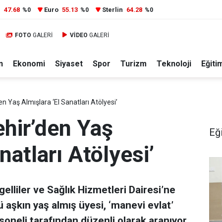
r
47.68
Euro
55.13
Sterlin
64.28
%0
%0
%0
FOTO
GALERİ
VİDEO
GALERİ
n
Ekonomi
Siyaset
Spor
Turizm
Teknoloji
Eğiti
n Yaş Almışlara ‘El Sanatları Atölyesi’
hir’den Yaş
Eğ
natları Atölyesi’
lliler ve Sağlık Hizmetleri Dairesi’ne
ü aşkın yaş almış üyesi, ‘manevi evlat’
oneli tarafından düzenli olarak aranıyor.