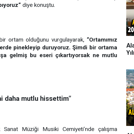
apıyoruz”
diye konuştu.
bir ortam olduğunu vurgulayarak,
“Ortamımız
Al
vlerde pinekleyip duruyoruz. Şimdi bir ortama
Yı
aşa gelmiş bu eseri çıkartıyorsak ne mutlu
mi daha mutlu hissettim”
 Sanat Müziği Musiki Cemiyeti’nde çalışma