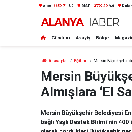
Altın
6659.71
BIST
13779.39
Dola
%0
%0
Gündem
Asayiş
Bölge
Magazi
Anasayfa
Eğitim
Mersin Büyükşehir’de
Mersin Büyükşe
Almışlara ‘El Sa
Mersin Büyükşehir Belediyesi Enge
bağlı Yaşlı Destek Birimi’nin 400’
olarak gördükleri Büyükşehir pers