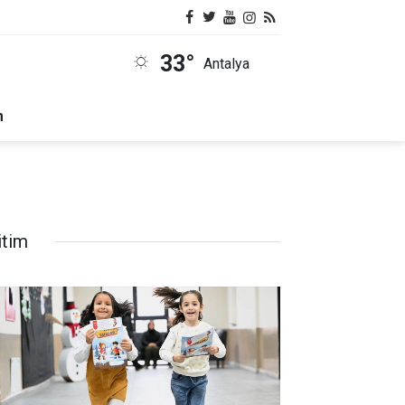
33°
Antalya
m
itim