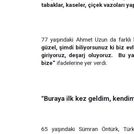
tabaklar, kaseler, çiçek vazoları y
77 yaşındaki Ahmet Uzun da farklı 
güzel, şimdi biliyorsunuz ki biz e
giriyoruz, deşarj oluyoruz. Bu y
bize”
ifadelerine yer verdi.
“Buraya ilk kez geldim, kendi
65 yaşındaki Sümran Öntürk, Türk