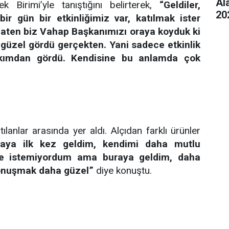
Al
k Birimi’yle tanıştığını belirterek,
“Geldiler,
20
ir gün bir etkinliğimiz var, katılmak ister
 Zaten biz Vahap Başkanımızı oraya koyduk ki
güzel gördü gerçekten. Yani sadece etkinlik
bakımdan gördü. Kendisine bu anlamda çok
ılanlar arasında yer aldı. Alçıdan farklı ürünler
raya ilk kez geldim, kendimi daha mutlu
ile istemiyordum ama buraya geldim, daha
konuşmak daha güzel”
diye konuştu.