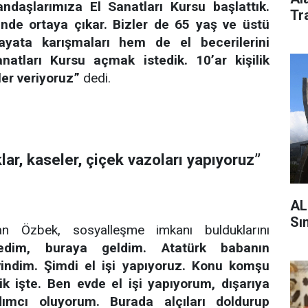
daşlarımıza El Sanatları Kursu başlattık.
Tra
nde ortaya çıkar. Bizler de 65 yaş ve üstü
ayata karışmaları hem de el becerilerini
anatları Kursu açmak istedik. 10’ar kişilik
ler veriyoruz”
dedi.
lar, kaseler, çiçek vazoları yapıyoruz”
AL
Sın
an Özbek, sosyalleşme imkanı bulduklarını
dedim, buraya geldim. Atatürk babanın
indim. Şimdi el işi yapıyoruz. Konu komşu
k işte. Ben evde el işi yapıyorum, dışarıya
dımcı oluyorum. Burada alçıları doldurup