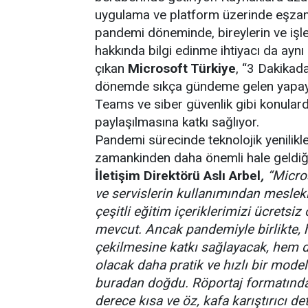
uygulama ve platform üzerinde eşzam
pandemi döneminde, bireylerin ve işle
hakkında bilgi edinme ihtiyacı da aynı 
çıkan
Microsoft Türkiye
, “3 Dakikada
dönemde sıkça gündeme gelen yapay ze
Teams ve siber güvenlik gibi konulard
paylaşılmasına katkı sağlıyor.
Pandemi sürecinde teknolojik yenilikle
zamankinden daha önemli hale geldiğ
İletişim Direktörü Aslı Arbel
,
“Micro
ve servislerin kullanımından mesleki
çeşitli eğitim içeriklerimizi ücretsiz
mevcut. Ancak pandemiyle birlikte, h
çekilmesine katkı sağlayacak, hem 
olacak daha pratik ve hızlı bir model
buradan doğdu. Röportaj formatında
derece kısa ve öz, kafa karıştırıcı d