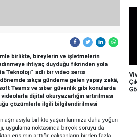
e birlikte, bireylerin ve işletmelerin
 edinmeye ihtiyaç duyduğu fikrinden yola
 Teknoloji” adlı bir video serisi
Vi
on dönemde sıkça gündeme gelen yapay zekâ,
Çı
rosoft Teams ve siber güvenlik gibi konularda
Gö
videolarla dijital okuryazarlığın artırılması
ğu çözümlerle ilgili bilgilendirilmesi
ınlaşmasıyla birlikte yaşamlarımıza daha yoğun
oji, uygulama noktasında birçok soruyu da
an erişimin arttığı; çalışanların birden fazla