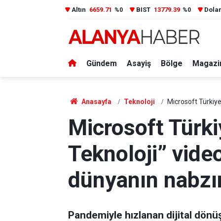
Altın
6659.71
BIST
13779.39
Dola
%0
%0
Gündem
Asayiş
Bölge
Magazi
Anasayfa
Teknoloji
Microsoft Türkiye,
Microsoft Türki
Teknoloji” video 
dünyanın nabzın
Pandemiyle hızlanan dijital dönüş