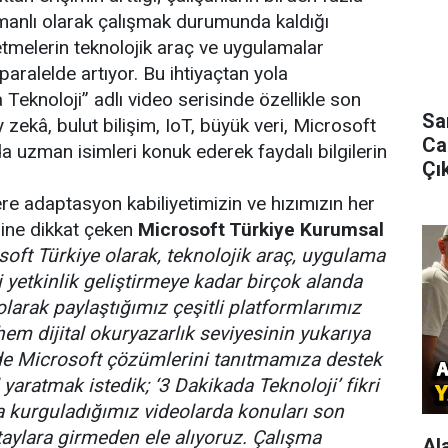
anlı olarak çalışmak durumunda kaldığı
tmelerin teknolojik araç ve uygulamalar
paralelde artıyor. Bu ihtiyaçtan yola
 Teknoloji” adlı video serisinde özellikle son
Sa
kâ, bulut bilişim, IoT, büyük veri, Microsoft
Ca
a uzman isimleri konuk ederek faydalı bilgilerin
Çık
re adaptasyon kabiliyetimizin ve hızımızın her
ine dikkat çeken
Microsoft Türkiye Kurumsal
soft Türkiye olarak, teknolojik araç, uygulama
 yetkinlik geliştirmeye kadar birçok alanda
 olarak paylaştığımız çeşitli platformlarımız
em dijital okuryazarlık seviyesinin yukarıya
de Microsoft çözümlerini tanıtmamıza destek
 yaratmak istedik; ‘3 Dakikada Teknoloji’ fikri
 kurguladığımız videolarda konuları son
etaylara girmeden ele alıyoruz. Çalışma
Al