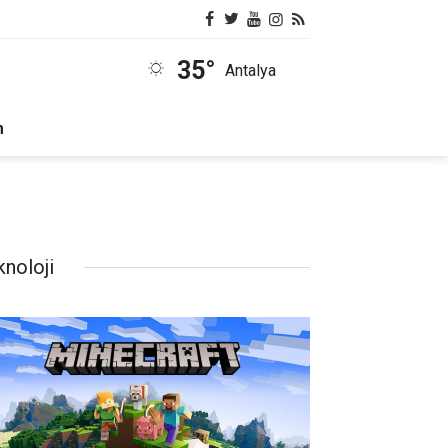
35°
Antalya
m
knoloji