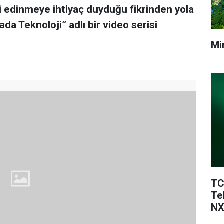
gi edinmeye ihtiyaç duyduğu fikrinden yola
da Teknoloji” adlı bir video serisi
Mi
TC
Te
NX
Te