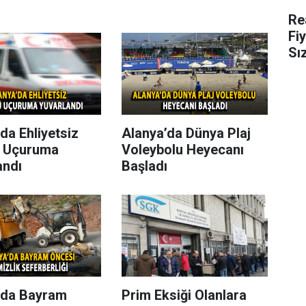
Re
Fi
Sı
da Ehliyetsiz
Alanya’da Dünya Plaj
 Uçuruma
Voleybolu Heyecanı
andı
Başladı
’da Bayram
Prim Eksiği Olanlara