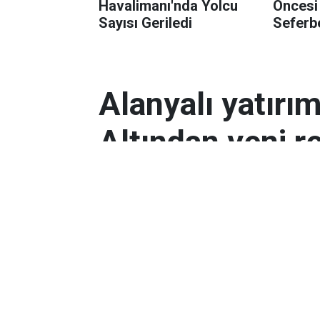
Havalimanı'nda Yolcu
Öncesi
Sayısı Geriledi
Seferbe
Alanyalı yatırı
Altından yeni r
Antalyalı yatırımcılar, gram altın
Orta Doğu’daki çatışmalar ve dol
etkili oldu.
Ekonomi
Yayınlanma:
06 Mart 2026 08:44