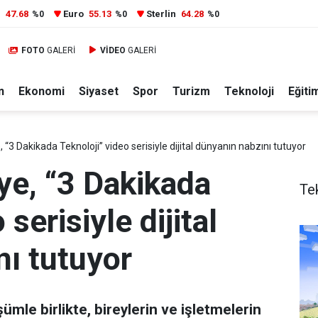
r
47.68
Euro
55.13
Sterlin
64.28
%0
%0
%0
FOTO
GALERİ
VİDEO
GALERİ
n
Ekonomi
Siyaset
Spor
Turizm
Teknoloji
Eğiti
 “3 Dakikada Teknoloji” video serisiyle dijital dünyanın nabzını tutuyor
ye, “3 Dakikada
Te
serisiyle dijital
ı tutuyor
ümle birlikte, bireylerin ve işletmelerin