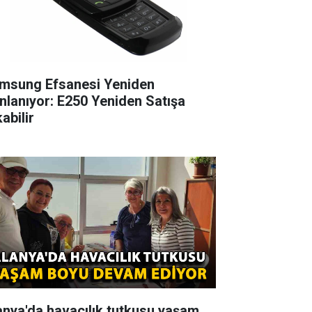
msung Efsanesi Yeniden
nlanıyor: E250 Yeniden Satışa
abilir
anya'da havacılık tutkusu yaşam