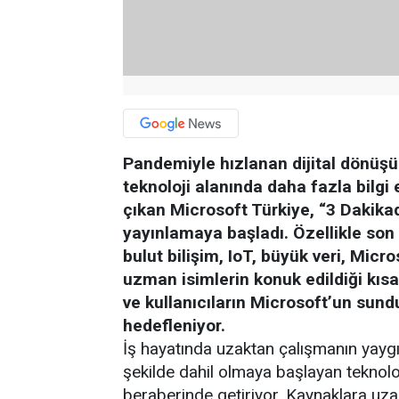
Pandemiyle hızlanan dijital dönüşüml
teknoloji alanında daha fazla bilgi
çıkan Microsoft Türkiye, “3 Dakikada
yayınlamaya başladı. Özellikle s
bulut bilişim, IoT, büyük veri, Mic
uzman isimlerin konuk edildiği kısa 
ve kullanıcıların Microsoft’un sundu
hedefleniyor.
İş hayatında uzaktan çalışmanın yayg
şekilde dahil olmaya başlayan teknol
beraberinde getiriyor. Kaynaklara uzakt