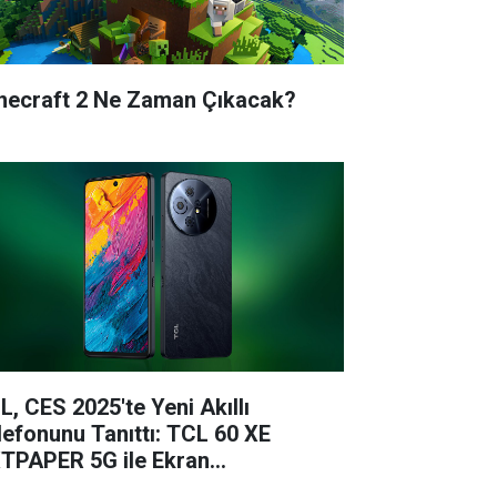
necraft 2 Ne Zaman Çıkacak?
L, CES 2025'te Yeni Akıllı
lefonunu Tanıttı: TCL 60 XE
TPAPER 5G ile Ekran
knolojisinde Çığır Açıyor!