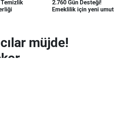
 Temizlik
2.760 Gün Desteği!
rliği
Emeklilik için yeni umut
mcılar müjde!
ekor
 7.300 TL’yi aşarak rekor seviyeye ulaştı.
arın zayıflaması altının yükselmesinde