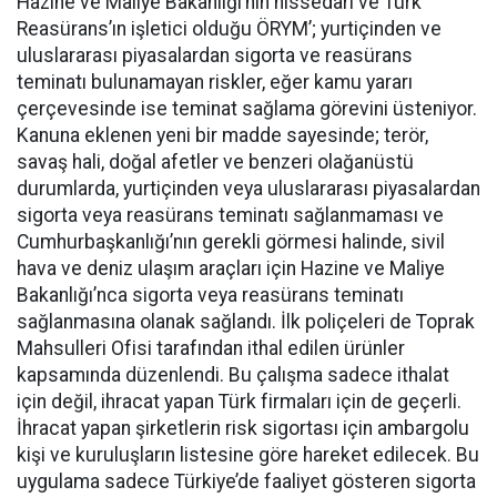
Hazine ve Maliye Bakanlığı’nın hissedarı ve Türk
Reasürans’ın işletici olduğu ÖRYM’; yurtiçinden ve
uluslararası piyasalardan sigorta ve reasürans
teminatı bulunamayan riskler, eğer kamu yararı
çerçevesinde ise teminat sağlama görevini üsteniyor.
Kanuna eklenen yeni bir madde sayesinde; terör,
savaş hali, doğal afetler ve benzeri olağanüstü
durumlarda, yurtiçinden veya uluslararası piyasalardan
sigorta veya reasürans teminatı sağlanmaması ve
Cumhurbaşkanlığı’nın gerekli görmesi halinde, sivil
hava ve deniz ulaşım araçları için Hazine ve Maliye
Bakanlığı’nca sigorta veya reasürans teminatı
sağlanmasına olanak sağlandı. İlk poliçeleri de Toprak
Mahsulleri Ofisi tarafından ithal edilen ürünler
kapsamında düzenlendi. Bu çalışma sadece ithalat
için değil, ihracat yapan Türk firmaları için de geçerli.
İhracat yapan şirketlerin risk sigortası için ambargolu
kişi ve kuruluşların listesine göre hareket edilecek. Bu
uygulama sadece Türkiye’de faaliyet gösteren sigorta