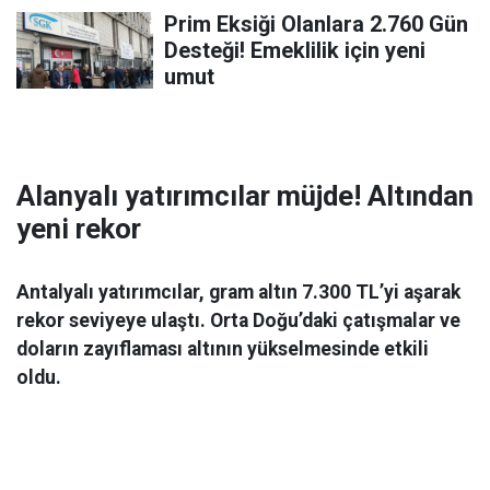
Prim Eksiği Olanlara 2.760 Gün
Desteği! Emeklilik için yeni
umut
Alanyalı yatırımcılar müjde! Altından
yeni rekor
Antalyalı yatırımcılar, gram altın 7.300 TL’yi aşarak
rekor seviyeye ulaştı. Orta Doğu’daki çatışmalar ve
doların zayıflaması altının yükselmesinde etkili
oldu.
Ekonomi
06 Mart 2026 08:44