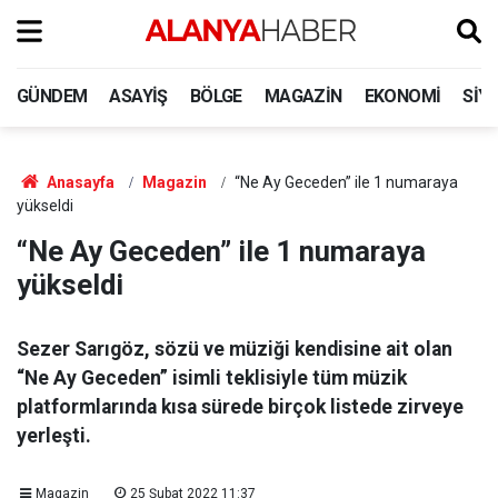
GÜNDEM
ASAYIŞ
BÖLGE
MAGAZIN
EKONOMI
SIY
Anasayfa
Magazin
“Ne Ay Geceden” ile 1 numaraya
yükseldi
“Ne Ay Geceden” ile 1 numaraya
yükseldi
Sezer Sarıgöz, sözü ve müziği kendisine ait olan
“Ne Ay Geceden” isimli teklisiyle tüm müzik
platformlarında kısa sürede birçok listede zirveye
yerleşti.
Magazin
25 Şubat 2022 11:37