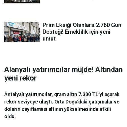
Prim Eksiği Olanlara 2.760 Gün
Desteği! Emeklilik için yeni
umut
Alanyalı yatırımcılar müjde! Altından
yeni rekor
Antalyalı yatırımcılar, gram altın 7.300 TL’yi aşarak
rekor seviyeye ulaştı. Orta Doğu’daki çatışmalar ve
doların zayıflaması altının yükselmesinde etkili
oldu.