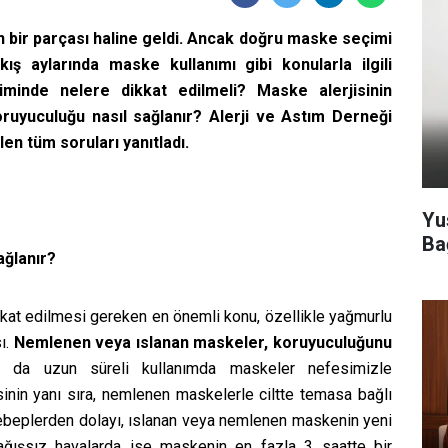
 bir parçası haline geldi. Ancak doğru maske seçimi
ış aylarında maske kullanımı gibi konularla ilgili
minde nelere dikkat edilmeli? Maske alerjisinin
ruyuculuğu nasıl sağlanır? Alerji ve Astım Derneği
en tüm soruları yanıtladı.
Yu
Ba
ağlanır?
kat edilmesi gereken en önemli konu, özellikle yağmurlu
ı.
Nemlenen veya ıslanan maskeler, koruyuculuğunu
 da uzun süreli kullanımda maskeler nefesimizle
nin yanı sıra, nemlenen maskelerle ciltte temasa bağlı
ebeplerden dolayı, ıslanan veya nemlenen maskenin yeni
yağışsız havalarda ise maskenin en fazla 3 saatte bir