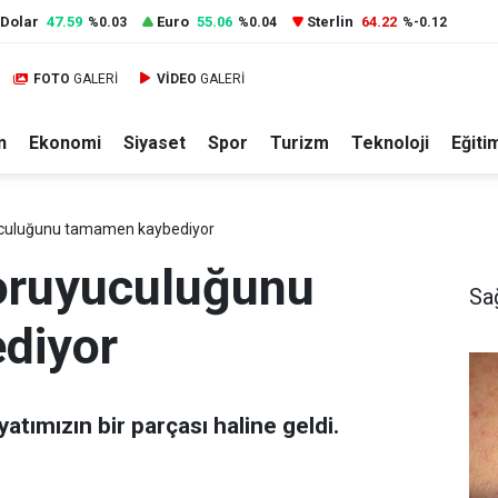
Dolar
47.59
Euro
55.06
Sterlin
64.22
%0.03
%0.04
%-0.12
FOTO
GALERİ
VİDEO
GALERİ
n
Ekonomi
Siyaset
Spor
Turizm
Teknoloji
Eğiti
culuğunu tamamen kaybediyor
oruyuculuğunu
Sa
diyor
tımızın bir parçası haline geldi.