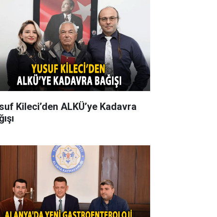
suf Kileci’den ALKÜ’ye Kadavra
ğışı