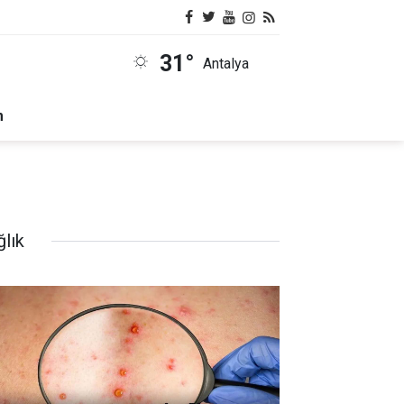
31°
Antalya
m
ğlık