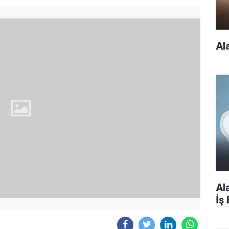
Al
Al
İş