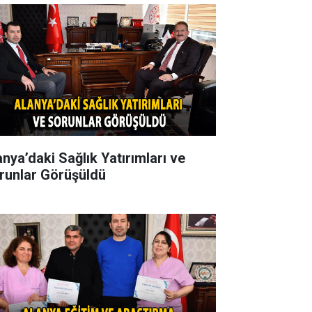
anya’daki Sağlık Yatırımları ve
runlar Görüşüldü