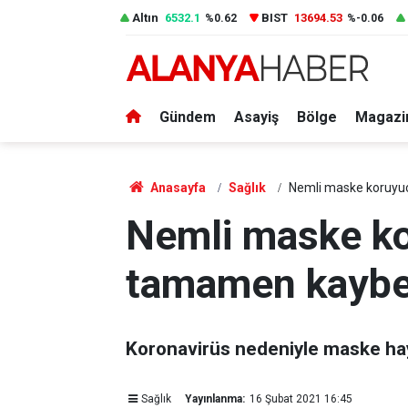
Altın
6532.1
BIST
13694.53
%0.62
%-0.06
Gündem
Asayiş
Bölge
Magazi
Anasayfa
Sağlık
Nemli maske koruyu
Nemli maske k
tamamen kaybe
Koronavirüs nedeniyle maske haya
Sağlık
Yayınlanma:
16 Şubat 2021 16:45