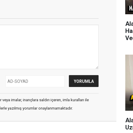
Al
Ha
Ve
veya imalar, inançlara saldırı içeren, imla kuralları ile
flerle yazılmış yorumlar onaylanmamaktadır.
Al
Uz