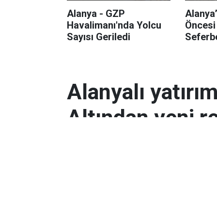
Alanya - GZP
Alanya
Havalimanı'nda Yolcu
Öncesi
Sayısı Geriledi
Seferbe
Alanyalı yatırı
Altından yeni r
Antalyalı yatırımcılar, gram altın
Orta Doğu’daki çatışmalar ve dol
etkili oldu.
Ekonomi
Yayınlanma:
06 Mart 2026 08:44