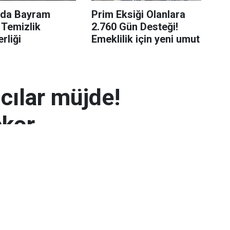
’da Bayram
Prim Eksiği Olanlara
 Temizlik
2.760 Gün Desteği!
rliği
Emeklilik için yeni umut
mcılar müjde!
ekor
 7.300 TL’yi aşarak rekor seviyeye ulaştı.
arın zayıflaması altının yükselmesinde