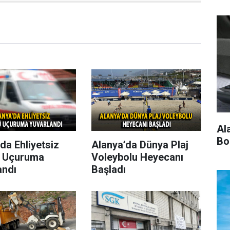
Al
Bo
da Ehliyetsiz
Alanya’da Dünya Plaj
 Uçuruma
Voleybolu Heyecanı
andı
Başladı