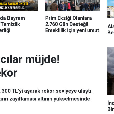
’da Bayram
Prim Eksiği Olanlara
 Temizlik
2.760 Gün Desteği!
Al
rliği
Emeklilik için yeni umut
Be
mcılar müjde!
ekor
 7.300 TL’yi aşarak rekor seviyeye ulaştı.
arın zayıflaması altının yükselmesinde
İn
Bir