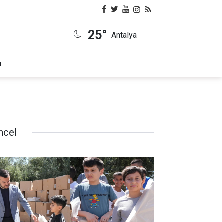
25°
Antalya
m
ncel