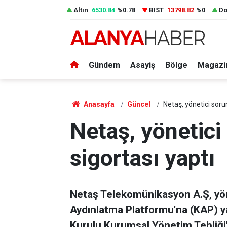
Altın
6530.84
BIST
13798.82
Do
%0.78
%0
Gündem
Asayiş
Bölge
Magazi
Anasayfa
Güncel
Netaş, yönetici soru
Netaş, yönetici
sigortası yaptı
Netaş Telekomünikasyon A.Ş, yön
Aydınlatma Platformu'na (KAP) ya
Kurulu Kurumsal Yönetim Tebliği