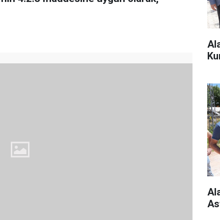
Al
Ku
Al
As