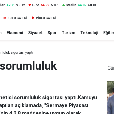
lar
47.71
Euro
54.99
Sterlin
64.02
%0.12
%-0.1
%0.01
FOTO
GALERİ
VİDEO
GALERİ
n
Ekonomi
Siyaset
Spor
Turizm
Teknoloji
Eğiti
mluluk sigortası yaptı
 sorumluluk
Gü
etici sorumluluk sigortası yaptı.Kamuyu
pılan açıklamada, ''Sermaye Piyasası
'nin 4.2.8 maddesine uygun olarak,