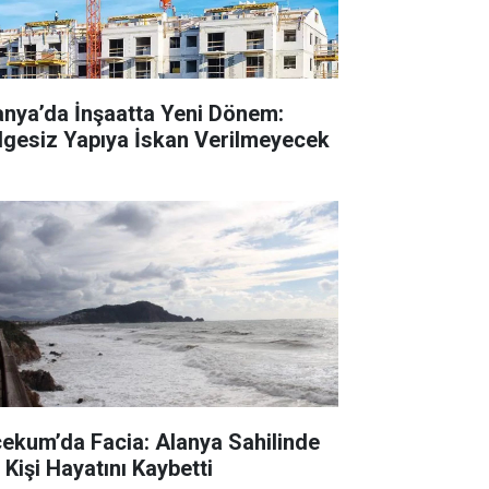
anya’da İnşaatta Yeni Dönem:
lgesiz Yapıya İskan Verilmeyecek
cekum’da Facia: Alanya Sahilinde
 Kişi Hayatını Kaybetti