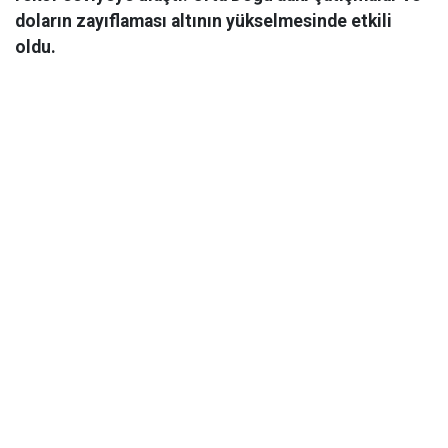
doların zayıflaması altının yükselmesinde etkili
oldu.
Ekonomi
06 Mart 2026 08:44