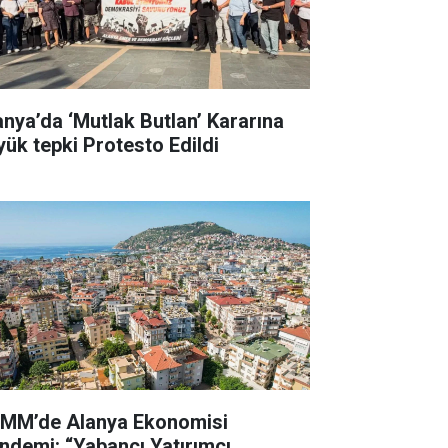
anya’da ‘Mutlak Butlan’ Kararına
yük tepki Protesto Edildi
MM’de Alanya Ekonomisi
ndemi: “Yabancı Yatırımcı