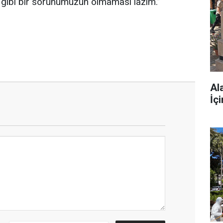
k gibi bir sorunumuzun olmaması lazım.”
Al
İç