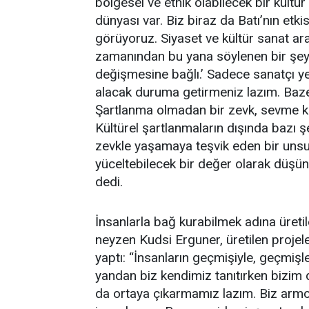
bölgesel ve etnik olabilecek bir kültür
dünyası var. Biz biraz da Batı’nın etki
görüyoruz. Siyaset ve kültür sanat aras
zamanından bu yana söylenen bir şey
değişmesine bağlı.’ Sadece sanatçı ye
alacak duruma getirmeniz lazım. Baz
Şartlanma olmadan bir zevk, sevme k
Kültürel şartlanmaların dışında bazı 
zevkle yaşamaya teşvik eden bir unsur
yüceltebilecek bir değer olarak düşü
dedi.
İnsanlarla bağ kurabilmek adına üretile
neyzen Kudsi Erguner, üretilen projeler
yaptı: “İnsanların geçmişiyle, geçmişle
yandan biz kendimiz tanıtırken bizim 
da ortaya çıkarmamız lazım. Biz armo