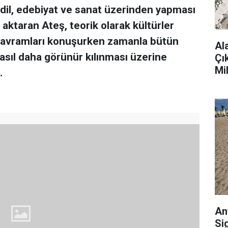
il, edebiyat ve sanat üzerinden yapması
aktaran Ateş, teorik olarak kültürler
i kavramları konuşurken zamanla bütün
Al
asıl daha görünür kılınması üzerine
Çı
Mi
.
An
Si