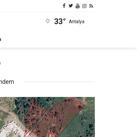
33°
Antalya
m
u
ndem