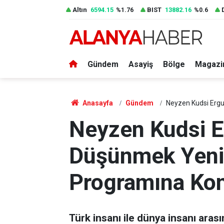
Altın
6594.15
BIST
13882.16
%1.76
%0.6
Gündem
Asayiş
Bölge
Magazi
Anasayfa
Gündem
Neyzen Kudsi Erg
Neyzen Kudsi E
Düşünmek Yeni
Programına Ko
Türk insanı ile dünya insanı ara