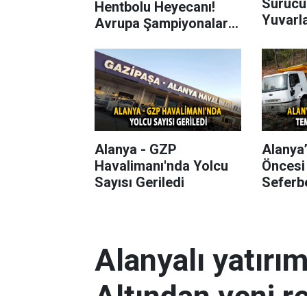
Sürücü
Hentbolu Heyecanı!
Yuvarl
Avrupa Şampiyonaları
Başlıyor
Alanya - GZP
Alanya
Havalimanı'nda Yolcu
Öncesi
Sayısı Geriledi
Seferbe
Alanyalı yatırı
Altından yeni r