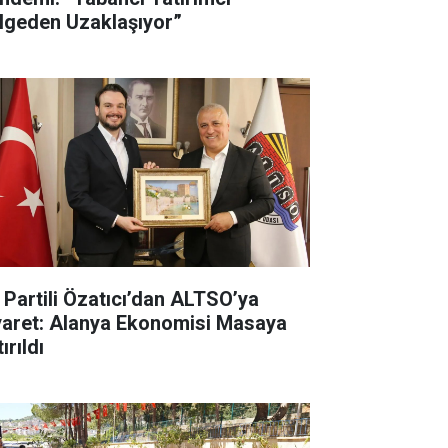
lgeden Uzaklaşıyor”
İ Partili Özatıcı’dan ALTSO’ya
yaret: Alanya Ekonomisi Masaya
ırıldı