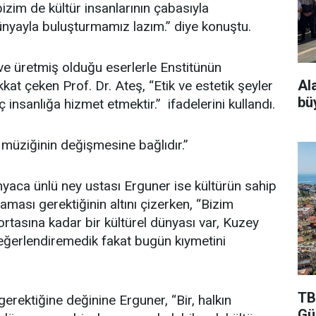
bizim de kültür insanlarının çabasıyla
ünyayla buluşturmamız lazım.” diye konuştu.
ve üretmiş olduğu eserlerle Enstitünün
Al
kkat çeken Prof. Dr. Ateş, “Etik ve estetik şeyler
bü
insanlığa hizmet etmektir.” ifadelerini kullandı.
müziğinin değişmesine bağlıdır.”
yaca ünlü ney ustası Erguner ise kültürün sahip
maması gerektiğinin altını çizerken, “Bizim
rtasına kadar bir kültürel dünyası var, Kuzey
değerlendiremedik fakat bugün kıymetini
TB
gerektiğine değinine Erguner, “Bir, halkın
Gü