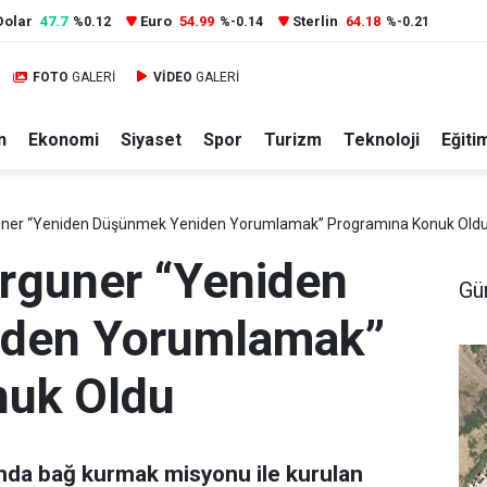
Dolar
47.7
Euro
54.99
Sterlin
64.18
%0.12
%-0.14
%-0.21
FOTO
GALERİ
VİDEO
GALERİ
n
Ekonomi
Siyaset
Spor
Turizm
Teknoloji
Eğiti
uner “Yeniden Düşünmek Yeniden Yorumlamak” Programına Konuk Old
rguner “Yeniden
Gü
den Yorumlamak”
nuk Oldu
sında bağ kurmak misyonu ile kurulan