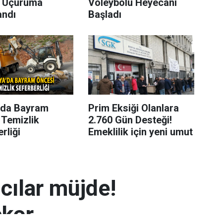
 Uçuruma
Voleybolu Heyecanı
andı
Başladı
’da Bayram
Prim Eksiği Olanlara
 Temizlik
2.760 Gün Desteği!
rliği
Emeklilik için yeni umut
mcılar müjde!
ekor