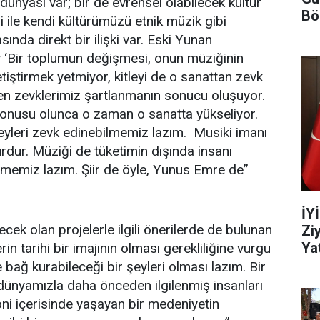
 dünyası var; bir de evrensel olabilecek kültür
Bö
si ile kendi kültürümüzü etnik müzik gibi
ında direkt bir ilişki var. Eski Yunan
 ‘Bir toplumun değişmesi, onun müziğinin
tiştirmek yetmiyor, kitleyi de o sanattan zevk
en zevklerimiz şartlanmanın sonucu oluşuyor.
onusu olunca o zaman o sanatta yükseliyor.
şeyleri zevk edinebilmemiz lazım. Musiki imanı
dur. Müziği de tüketimin dışında insanı
nmemiz lazım. Şiir de öyle, Yunus Emre de”
İY
cek olan projelerle ilgili önerilerde de bulunan
Zi
Yat
in tarihi bir imajının olması gerekliliğine vurgu
 bağ kurabileceği bir şeyleri olması lazım. Bir
dünyamızla daha önceden ilgilenmiş insanları
ni içerisinde yaşayan bir medeniyetin