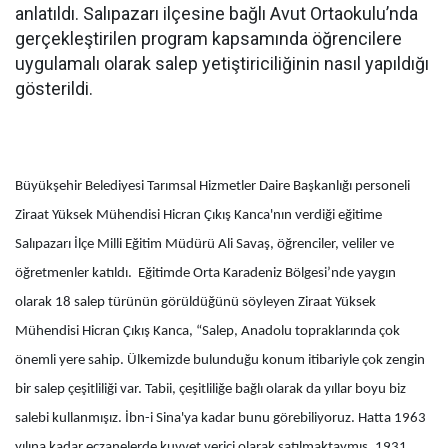
anlatıldı. Salıpazarı ilçesine bağlı Avut Ortaokulu’nda
gerçekleştirilen program kapsamında öğrencilere
uygulamalı olarak salep yetiştiriciliğinin nasıl yapıldığı
gösterildi.
Büyükşehir Belediyesi Tarımsal Hizmetler Daire Başkanlığı personeli
Ziraat Yüksek Mühendisi Hicran Çıkış Kanca'nın verdiği eğitime
Salıpazarı İlçe Milli Eğitim Müdürü Ali Savaş, öğrenciler, veliler ve
öğretmenler katıldı. Eğitimde Orta Karadeniz Bölgesi’nde yaygın
olarak 18 salep türünün görüldüğünü söyleyen Ziraat Yüksek
Mühendisi Hicran Çıkış Kanca, “Salep, Anadolu topraklarında çok
önemli yere sahip. Ülkemizde bulunduğu konum itibariyle çok zengin
bir salep çeşitliliği var. Tabii, çeşitliliğe bağlı olarak da yıllar boyu biz
salebi kullanmışız. İbn-i Sina'ya kadar bunu görebiliyoruz. Hatta 1963
yılına kadar eczanelerde kuvvet verici olarak satılmaktaymış. 1931