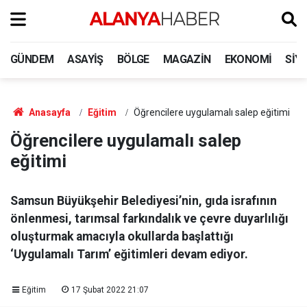
GÜNDEM
ASAYIŞ
BÖLGE
MAGAZIN
EKONOMI
SIY
Anasayfa
Eğitim
Öğrencilere uygulamalı salep eğitimi
Öğrencilere uygulamalı salep
eğitimi
Samsun Büyükşehir Belediyesi’nin, gıda israfının
önlenmesi, tarımsal farkındalık ve çevre duyarlılığı
oluşturmak amacıyla okullarda başlattığı
‘Uygulamalı Tarım’ eğitimleri devam ediyor.
Eğitim
17 Şubat 2022 21:07