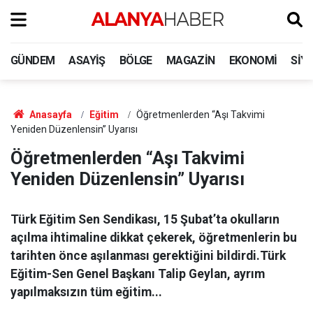
GÜNDEM
ASAYIŞ
BÖLGE
MAGAZIN
EKONOMI
SIY
Anasayfa
Eğitim
Öğretmenlerden “Aşı Takvimi
Yeniden Düzenlensin” Uyarısı
Öğretmenlerden “Aşı Takvimi
Yeniden Düzenlensin” Uyarısı
Türk Eğitim Sen Sendikası, 15 Şubat’ta okulların
açılma ihtimaline dikkat çekerek, öğretmenlerin bu
tarihten önce aşılanması gerektiğini bildirdi.Türk
Eğitim-Sen Genel Başkanı Talip Geylan, ayrım
yapılmaksızın tüm eğitim...