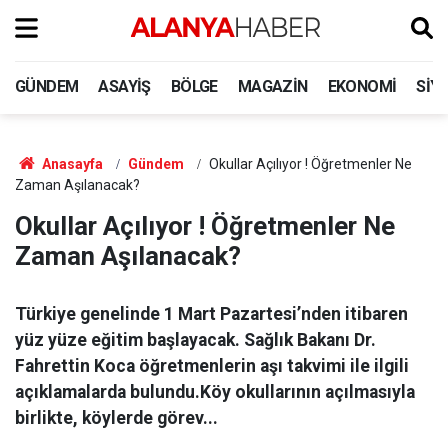
GÜNDEM
ASAYIŞ
BÖLGE
MAGAZIN
EKONOMI
SIY
Anasayfa
Gündem
Okullar Açılıyor ! Öğretmenler Ne
Zaman Aşılanacak?
Okullar Açılıyor ! Öğretmenler Ne
Zaman Aşılanacak?
Türkiye genelinde 1 Mart Pazartesi’nden itibaren
yüz yüze eğitim başlayacak. Sağlık Bakanı Dr.
Fahrettin Koca öğretmenlerin aşı takvimi ile ilgili
açıklamalarda bulundu.Köy okullarının açılmasıyla
birlikte, köylerde görev...