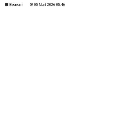
Ekonomi
05 Mart 2026 05:46
Alanya’da düşük gelirli haneler, Aile ve Sosyal
Hizmetler Bakanlığı’nın Doğalgaz Tüketim Desteği
programı kapsamında
3.500 TL’ye kadar kış yardımı
almaya devam ediyor. Aralık 2025’te başlayan destek