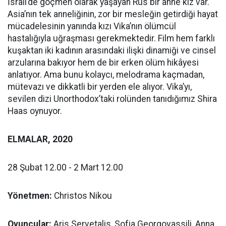
İsrail’de göçmen olarak yaşayan Rus bir anne kız var.
Asia’nın tek anneliğinin, zor bir mesleğin getirdiği hayat
mücadelesinin yanında kızı Vika’nın ölümcül
hastalığıyla uğraşması gerekmektedir. Film hem farklı
kuşaktan iki kadının arasındaki ilişki dinamiği ve cinsel
arzularına bakıyor hem de bir erken ölüm hikâyesi
anlatıyor. Ama bunu kolaycı, melodrama kaçmadan,
mütevazı ve dikkatli bir yerden ele alıyor. Vika’yı,
sevilen dizi Unorthodox’taki rolünden tanıdığımız Shira
Haas oynuyor.
ELMALAR,
2020
28 Şubat 12.00 - 2 Mart 12.00
Yönetmen:
Christos Nikou
Oyuncular:
Aris Servetalis, Sofia Georgovassili, Anna