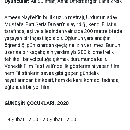
Oyuncular:
Ali Suliman, Anna Unterberger, Lana Zreik
Ameen Nayfeh’in bu ilk uzun metrajı, Ürdün’ün adayı.
Mustafa, Batı Şeria Duvarı’nın ayırdığı, kendi Filistin
tarafında, eşi ve ailesinden yalnızca 200 metre ötede
yaşayan bir inşaat işçisidir. Oğlunun yaralandığını
öğrendiği gün sınırdan geçişine izin verilmez. Bunun
üzerine bir kaçakçının yardımıyla 200 kilometrelik
tehlikeli bir yolculuğa çıkmak durumunda kalır.
Venedik Film Festivali’nde ilk gösterimini yapan film
hem Filistinlerin savaş gibi geçen gündelik
hayatlarından bir kesit, hem de kara komedi tadında,
eğlenceli bir yol filmi.
GÜNEŞİN ÇOCUKLARI, 2020
18 Şubat 12.00 - 20 Şubat 12.00