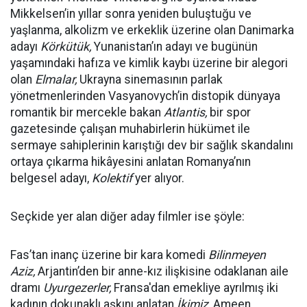
Mikkelsen’in yıllar sonra yeniden buluştuğu ve
yaşlanma, alkolizm ve erkeklik üzerine olan Danimarka
adayı
Körkütük,
Yunanistan’ın adayı ve bugünün
yaşamındaki hafıza ve kimlik kaybı üzerine bir alegori
olan
Elmalar,
Ukrayna sinemasının parlak
yönetmenlerinden Vasyanovych’in distopik dünyaya
romantik bir mercekle bakan
Atlantis,
bir spor
gazetesinde çalışan muhabirlerin hükümet ile
sermaye sahiplerinin karıştığı dev bir sağlık skandalını
ortaya çıkarma hikâyesini anlatan Romanya’nın
belgesel adayı,
Kolektif
yer alıyor.
Seçkide yer alan diğer aday filmler ise şöyle:
Fas’tan inanç üzerine bir kara komedi
Bilinmeyen
Aziz,
Arjantin’den bir anne-kız ilişkisine odaklanan aile
dramı
Uyurgezerler,
Fransa'dan emekliye ayrılmış iki
kadının dokunaklı aşkını anlatan
İkimiz
, Ameen