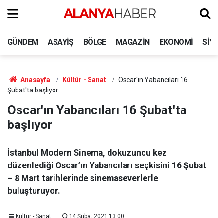
GÜNDEM
ASAYIŞ
BÖLGE
MAGAZIN
EKONOMI
SIY
Anasayfa
Kültür - Sanat
Oscar'ın Yabancıları 16
Şubat'ta başlıyor
Oscar'ın Yabancıları 16 Şubat'ta
başlıyor
İstanbul Modern Sinema, dokuzuncu kez
düzenlediği Oscar’ın Yabancıları seçkisini 16 Şubat
– 8 Mart tarihlerinde sinemaseverlerle
buluşturuyor.
Kültür - Sanat
14 Şubat 2021 13:00