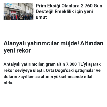
Prim Eksiği Olanlara 2.760 Gün
Desteği! Emeklilik için yeni
umut
Alanyalı yatırımcılar müjde! Altından
yeni rekor
Antalyalı yatırımcılar, gram altın 7.300 TL’yi aşarak
rekor seviyeye ulaştı. Orta Doğu’daki çatışmalar ve
doların zayıflaması altının yükselmesinde etkili
oldu.
Ekonomi
06 Mart 2026 08:44